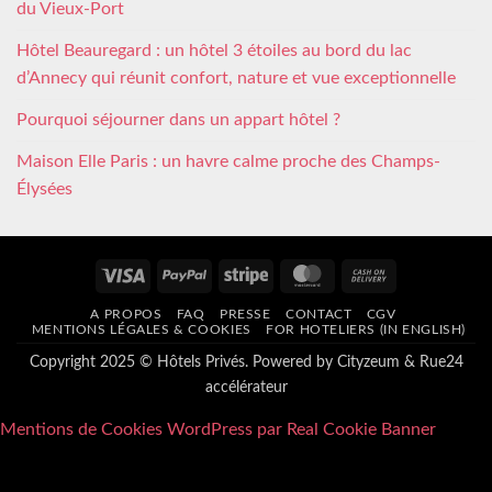
du Vieux-Port
Hôtel Beauregard : un hôtel 3 étoiles au bord du lac
d’Annecy qui réunit confort, nature et vue exceptionnelle
Pourquoi séjourner dans un appart hôtel ?
Maison Elle Paris : un havre calme proche des Champs-
Élysées
Visa
PayPal
Stripe
MasterCard
Cash
On
A PROPOS
FAQ
PRESSE
CONTACT
CGV
Delivery
MENTIONS LÉGALES & COOKIES
FOR HOTELIERS (IN ENGLISH)
Copyright 2025 © Hôtels Privés. Powered by
Cityzeum
&
Rue24
accélérateur
Mentions de Cookies WordPress par Real Cookie Banner