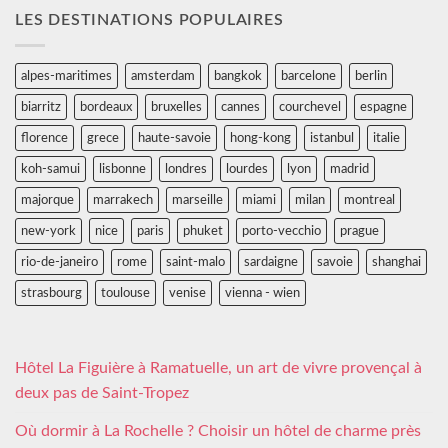
LES DESTINATIONS POPULAIRES
alpes-maritimes
amsterdam
bangkok
barcelone
berlin
biarritz
bordeaux
bruxelles
cannes
courchevel
espagne
florence
grece
haute-savoie
hong-kong
istanbul
italie
koh-samui
lisbonne
londres
lourdes
lyon
madrid
majorque
marrakech
marseille
miami
milan
montreal
new-york
nice
paris
phuket
porto-vecchio
prague
rio-de-janeiro
rome
saint-malo
sardaigne
savoie
shanghai
strasbourg
toulouse
venise
vienna - wien
Hôtel La Figuière à Ramatuelle, un art de vivre provençal à
deux pas de Saint-Tropez
Où dormir à La Rochelle ? Choisir un hôtel de charme près