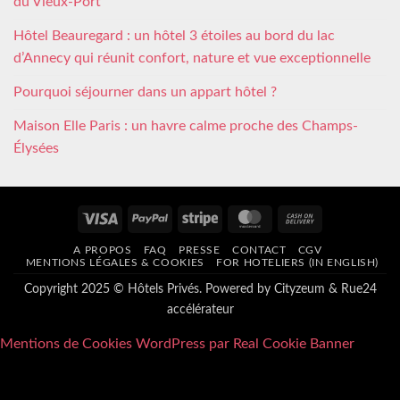
du Vieux-Port
Hôtel Beauregard : un hôtel 3 étoiles au bord du lac
d’Annecy qui réunit confort, nature et vue exceptionnelle
Pourquoi séjourner dans un appart hôtel ?
Maison Elle Paris : un havre calme proche des Champs-
Élysées
Visa
PayPal
Stripe
MasterCard
Cash
On
A PROPOS
FAQ
PRESSE
CONTACT
CGV
Delivery
MENTIONS LÉGALES & COOKIES
FOR HOTELIERS (IN ENGLISH)
Copyright 2025 © Hôtels Privés. Powered by
Cityzeum
&
Rue24
accélérateur
Mentions de Cookies WordPress par Real Cookie Banner