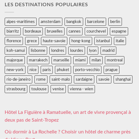
LES DESTINATIONS POPULAIRES
alpes-maritimes
amsterdam
bangkok
barcelone
berlin
biarritz
bordeaux
bruxelles
cannes
courchevel
espagne
florence
grece
haute-savoie
hong-kong
istanbul
italie
koh-samui
lisbonne
londres
lourdes
lyon
madrid
majorque
marrakech
marseille
miami
milan
montreal
new-york
nice
paris
phuket
porto-vecchio
prague
rio-de-janeiro
rome
saint-malo
sardaigne
savoie
shanghai
strasbourg
toulouse
venise
vienna - wien
Hôtel La Figuière à Ramatuelle, un art de vivre provençal à
deux pas de Saint-Tropez
Où dormir à La Rochelle ? Choisir un hôtel de charme près