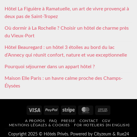
Hôtel La Figuière à Ramatuelle, un art de vivre provençal à
deux pas de Saint-Tropez
Où dormir à La Rochelle ? Choisir un hôtel de charme près
du Vieux-Port
Hôtel Beauregard : un hôtel 3 étoiles au bord du lac
d’Annecy qui réunit confort, nature et vue exceptionnelle
Pourquoi séjourner dans un appart hôtel ?
Maison Elle Paris : un havre calme proche des Champs-
Élysées
Visa
PayPal
Stripe
MasterCard
Cash
On
A PROPOS
FAQ
PRESSE
CONTACT
CGV
Delivery
MENTIONS LÉGALES & COOKIES
FOR HOTELIERS (IN ENGLISH)
Copyright 2025 © Hôtels Privés. Powered by
Cityzeum
&
Rue24