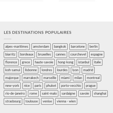
LES DESTINATIONS POPULAIRES
alpes-maritimes
amsterdam
bangkok
barcelone
berlin
biarritz
bordeaux
bruxelles
cannes
courchevel
espagne
florence
grece
haute-savoie
hong-kong
istanbul
italie
koh-samui
lisbonne
londres
lourdes
lyon
madrid
majorque
marrakech
marseille
miami
milan
montreal
new-york
nice
paris
phuket
porto-vecchio
prague
rio-de-janeiro
rome
saint-malo
sardaigne
savoie
shanghai
strasbourg
toulouse
venise
vienna - wien