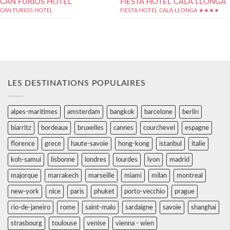
CAN FURIOS HOTEL
FIESTA HOTEL CALA LLONGA
CAN FURIOS HOTEL
FIESTA HOTEL CALA LLONGA ★★★★
LES DESTINATIONS POPULAIRES
alpes-maritimes
amsterdam
bangkok
barcelone
berlin
biarritz
bordeaux
bruxelles
cannes
courchevel
espagne
florence
grece
haute-savoie
hong-kong
istanbul
italie
koh-samui
lisbonne
londres
lourdes
lyon
madrid
majorque
marrakech
marseille
miami
milan
montreal
new-york
nice
paris
phuket
porto-vecchio
prague
rio-de-janeiro
rome
saint-malo
sardaigne
savoie
shanghai
strasbourg
toulouse
venise
vienna - wien