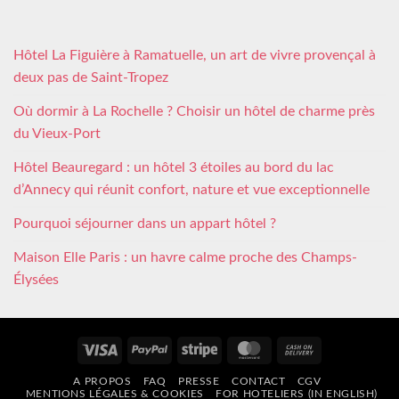
Hôtel La Figuière à Ramatuelle, un art de vivre provençal à
deux pas de Saint-Tropez
Où dormir à La Rochelle ? Choisir un hôtel de charme près
du Vieux-Port
Hôtel Beauregard : un hôtel 3 étoiles au bord du lac
d’Annecy qui réunit confort, nature et vue exceptionnelle
Pourquoi séjourner dans un appart hôtel ?
Maison Elle Paris : un havre calme proche des Champs-
Élysées
Visa
PayPal
Stripe
MasterCard
Cash
On
A PROPOS
FAQ
PRESSE
CONTACT
CGV
Delivery
MENTIONS LÉGALES & COOKIES
FOR HOTELIERS (IN ENGLISH)