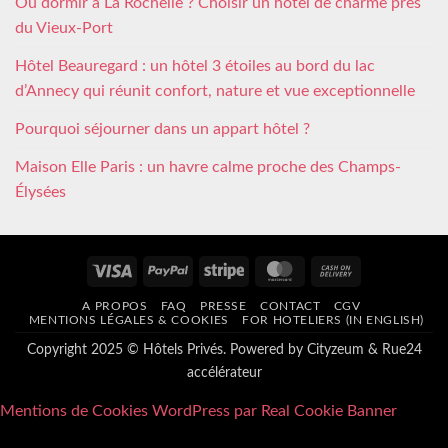
Où dormir à La Rochelle ? Choisir un hôtel de charme près
du Vieux-Port
Hôtel Beauregard : un hôtel 3 étoiles au bord du lac
d’Annecy qui réunit confort, nature et vue exceptionnelle
Pourquoi séjourner dans un appart hôtel ?
Maison Elle Paris : un havre calme proche des Champs-
Élysées
Visa
PayPal
Stripe
MasterCard
Cash
On
A PROPOS
FAQ
PRESSE
CONTACT
CGV
Delivery
MENTIONS LÉGALES & COOKIES
FOR HOTELIERS (IN ENGLISH)
Copyright 2025 © Hôtels Privés. Powered by
Cityzeum
&
Rue24
accélérateur
Mentions de Cookies WordPress par Real Cookie Banner