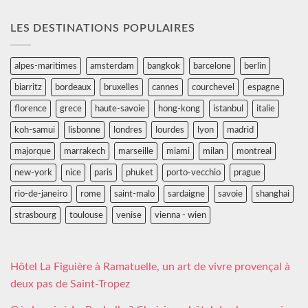
LES DESTINATIONS POPULAIRES
alpes-maritimes
amsterdam
bangkok
barcelone
berlin
biarritz
bordeaux
bruxelles
cannes
courchevel
espagne
florence
grece
haute-savoie
hong-kong
istanbul
italie
koh-samui
lisbonne
londres
lourdes
lyon
madrid
majorque
marrakech
marseille
miami
milan
montreal
new-york
nice
paris
phuket
porto-vecchio
prague
rio-de-janeiro
rome
saint-malo
sardaigne
savoie
shanghai
strasbourg
toulouse
venise
vienna - wien
Hôtel La Figuière à Ramatuelle, un art de vivre provençal à
deux pas de Saint-Tropez