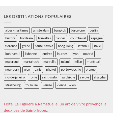
LES DESTINATIONS POPULAIRES
alpes-maritimes
amsterdam
bangkok
barcelone
berlin
biarritz
bordeaux
bruxelles
cannes
courchevel
espagne
florence
grece
haute-savoie
hong-kong
istanbul
italie
koh-samui
lisbonne
londres
lourdes
lyon
madrid
majorque
marrakech
marseille
miami
milan
montreal
new-york
nice
paris
phuket
porto-vecchio
prague
rio-de-janeiro
rome
saint-malo
sardaigne
savoie
shanghai
strasbourg
toulouse
venise
vienna - wien
Hôtel La Figuière à Ramatuelle, un art de vivre provençal à
deux pas de Saint-Tropez