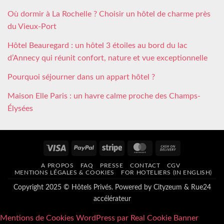
Où dormir à La Rochelle ? Choisir un hôtel de charme près
du Vieux-Port
Hôtel Beauregard : un hôtel 3 étoiles au bord du lac
d’Annecy qui réunit confort, nature et vue exceptionnelle
Pourquoi séjourner dans un appart hôtel ?
Maison Elle Paris : un havre calme proche des Champs-
Élysées
Visa
PayPal
Stripe
MasterCard
Cash
On
A PROPOS
FAQ
PRESSE
CONTACT
CGV
Delivery
MENTIONS LÉGALES & COOKIES
FOR HOTELIERS (IN ENGLISH)
Copyright 2025 © Hôtels Privés. Powered by
Cityzeum
&
Rue24
accélérateur
Mentions de Cookies WordPress par Real Cookie Banner