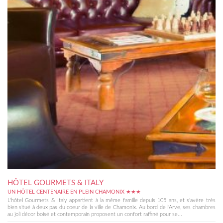
HÔTEL GOURMETS & ITALY
UN HÔTEL CENTENAIRE EN PLEIN CHAMONIX ★★★
L'hôtel Gourmets & Italy appartient à la même famille depuis 105 ans, et s'avère très
bien situé à deux pas du coeur de la ville de Chamonix. Au bord de l'Arve, ses chambres
au joli décor boisé et contemporain proposent un confort raffiné pour se...