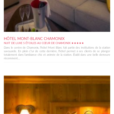
HÔTEL MONT-BLANC CHAMONIX
NUIT DE LUXE 5 ÉTOILES AU CŒUR DE CHAMONIX ★★★★★
Dans le centre de Chamonix, l'hôtel Mont Blanc fait partie des institutions de la station
savoyarde. En plein c?ur de cette dernière, l'hôtel permet à ses clients de se plonger
totalement dans l'ambiance chic et animée de la station. Établi dans une belle demeure
récemment...