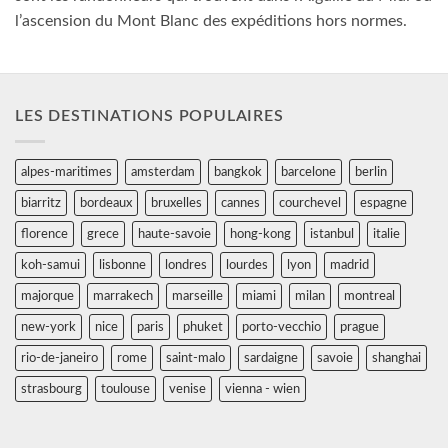
l’ascension du Mont Blanc des expéditions hors normes.
LES DESTINATIONS POPULAIRES
alpes-maritimes
amsterdam
bangkok
barcelone
berlin
biarritz
bordeaux
bruxelles
cannes
courchevel
espagne
florence
grece
haute-savoie
hong-kong
istanbul
italie
koh-samui
lisbonne
londres
lourdes
lyon
madrid
majorque
marrakech
marseille
miami
milan
montreal
new-york
nice
paris
phuket
porto-vecchio
prague
rio-de-janeiro
rome
saint-malo
sardaigne
savoie
shanghai
strasbourg
toulouse
venise
vienna - wien