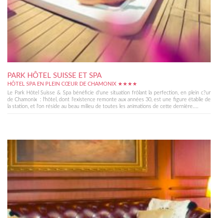
PARK HÔTEL SUISSE ET SPA
HÔTEL SPA EN PLEIN CŒUR DE CHAMONIX ★★★★
Le Park Hôtel Suisse & Spa bénéficie d'une situation frôlant la perfection, en plein c?ur
de Chamonix : l'hôtel, dont l'existence remonte aux années 30, est une figure établie de
la station, et l'on réside au beau milieu de toutes les animations de cette dernière....