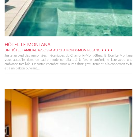
HÔTEL LE MONTANA
UN HÔTEL FAMILIAL AVEC SPA AU CHAMONIX-MONT-BLANC ★★★★
Juste au pied des remontées mécaniques du Chamonix-Mont-Blanc, l?Hôtel Le Montana
vous accueille dans un cadre moderne, alliant à la fois le confort, le luxe avec une
ambiance familiale. De votre chambre, vous aurez droit gratuitement à la connexion Wifi,
et à un balcon ouvrant...