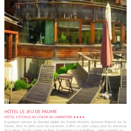
HÔTEL LE JEU DE PAUME
HÔTEL 4 ÉTOILES AU COEUR DU LAVANCHER ★★★★
A quelques minutes du domaine skiable des Grands Montets, demeure l'hôtel le Jeu de
Paume. Situé en plein coeur du Lavancher, il offre un cadre unique pour les amoureux
de la nature. En été comme en hiver, le panorama est magnifique : sapins enneigés ou...