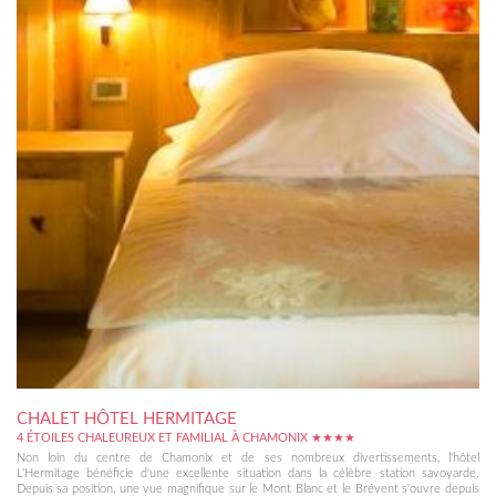
CHALET HÔTEL HERMITAGE
4 ÉTOILES CHALEUREUX ET FAMILIAL À CHAMONIX ★★★★
Non loin du centre de Chamonix et de ses nombreux divertissements, l'hôtel
L'Hermitage bénéficie d'une excellente situation dans la célèbre station savoyarde.
Depuis sa position, une vue magnifique sur le Mont Blanc et le Brévent s'ouvre depuis