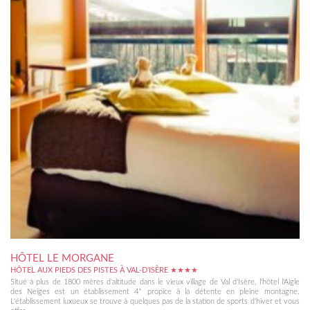
HÔTEL LE MORGANE
HÔTEL AUX PIEDS DES PISTES À VAL-D'ISÈRE ★★★★
Situé à plus de 1800 mères d'altitude dans le vieux village de Val d'Isère, l'hôtel l'Aigle
des Neiges est un établissement 4* propice à la détente en pleine montagne.
L'établissement luxueux se trouve à quelques pas de la station de sports d'hiver et vous