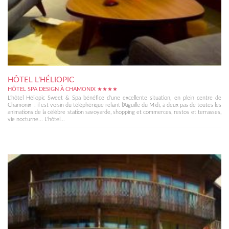
HÔTEL L’HÉLIOPIC
HÔTEL SPA DESIGN À CHAMONIX ★★★★
L'hôtel Héliopic Sweet & Spa bénéfice d'une excellente situation, en plein centre de
Chamonix : il est voisin du téléphérique reliant l'Aiguille du Midi, à deux pas de toutes les
animations de la célèbre station savoyarde, shopping et commerces, restos et terrasses,
vie nocturne... L'hôtel...