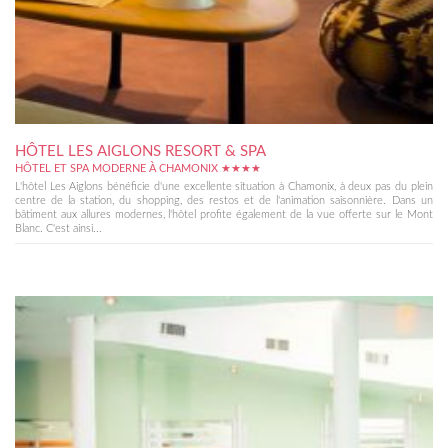
HÔTEL LES AIGLONS RESORT & SPA
HÔTEL ET SPA MODERNE À CHAMONIX ★★★★
L'hôtel Les Aiglons bénéficie d'une excellente situation à Chamonix, à deux pas du plein
centre de la station, du shopping, des restos et de l'animation saisonnière. Dans un
bâtiment aux allures modernes, l'hôtel profite également de la vue offerte sur le Mont
Blanc. C'est ainsi...