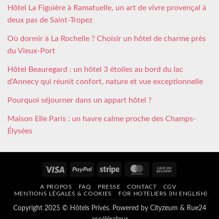
Hôtel La Figuière à Ramatuelle, un art de vivre provençal à
deux pas de Saint-Tropez
Où dormir à La Rochelle ? Choisir un hôtel de charme près
du Vieux-Port
Hôtel Beauregard : un hôtel 3 étoiles au bord du lac
d’Annecy qui réunit confort, nature et vue exceptionnelle
Pourquoi séjourner dans un appart hôtel ?
Maison Elle Paris : un havre calme proche des Champs-
Élysées
Visa
PayPal
Stripe
MasterCard
Cash
On
A PROPOS
FAQ
PRESSE
CONTACT
CGV
Delivery
MENTIONS LÉGALES & COOKIES
FOR HOTELIERS (IN ENGLISH)
Copyright 2025 © Hôtels Privés. Powered by
Cityzeum
&
Rue24