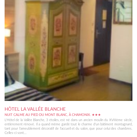
HÔTEL LA VALLÉE BLANCHE
NUIT CALME AU PIED DU MONT BLANC, À CHAMONIX. ★★★
L'Hôtel de la Vallée Blanche, 3 étoiles, est né dans un ancien moulin du XVIIIème siècle,
entièrement rénové. Il a quand même gardé tout le charme d'un bâtiment montagnard,
tant pour l'ameublement décoratif de l'accueil et du salon, que pour celui des chambres.
Celles-ci sont...