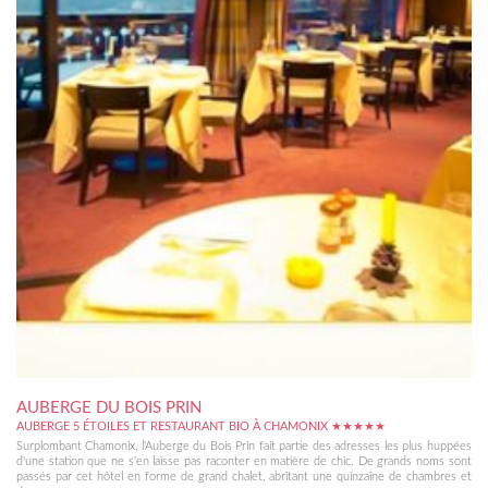
AUBERGE DU BOIS PRIN
AUBERGE 5 ÉTOILES ET RESTAURANT BIO À CHAMONIX ★★★★★
Surplombant Chamonix, l'Auberge du Bois Prin fait partie des adresses les plus huppées
d'une station que ne s'en laisse pas raconter en matière de chic. De grands noms sont
passés par cet hôtel en forme de grand chalet, abritant une quinzaine de chambres et