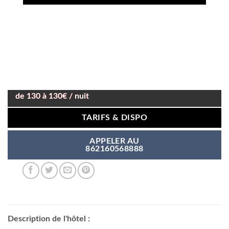
de 130 à 130€ / nuit
TARIFS & DISPO
APPELER AU
862160568888
Description de l'hôtel :