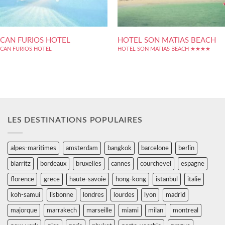
CAN FURIOS HOTEL
HOTEL SON MATIAS BEACH
CAN FURIOS HOTEL
HOTEL SON MATIAS BEACH ★★★★
LES DESTINATIONS POPULAIRES
alpes-maritimes
amsterdam
bangkok
barcelone
berlin
biarritz
bordeaux
bruxelles
cannes
courchevel
espagne
florence
grece
haute-savoie
hong-kong
istanbul
italie
koh-samui
lisbonne
londres
lourdes
lyon
madrid
majorque
marrakech
marseille
miami
milan
montreal