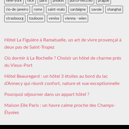
new-york
nice
paris
phuket
porto-vecchio
prague
rio-de-janeiro
rome
saint-malo
sardaigne
savoie
shanghai
strasbourg
toulouse
venise
vienna - wien
Hôtel La Figuière à Ramatuelle, un art de vivre provençal à
deux pas de Saint-Tropez
Où dormir à La Rochelle ? Choisir un hôtel de charme près
du Vieux-Port
Hôtel Beauregard : un hôtel 3 étoiles au bord du lac
d’Annecy qui réunit confort, nature et vue exceptionnelle
Pourquoi séjourner dans un appart hôtel ?
Maison Elle Paris : un havre calme proche des Champs-
Élysées