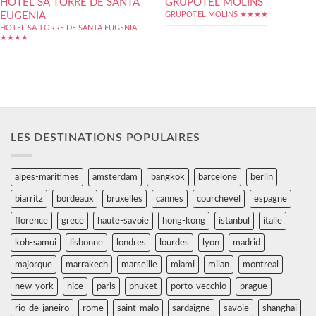
HOTEL SA TORRE DE SANTA
GRUPOTEL MOLINS
EUGENIA
GRUPOTEL MOLINS ★★★★
HOTEL SA TORRE DE SANTA EUGENIA
★★★★
LES DESTINATIONS POPULAIRES
alpes-maritimes
amsterdam
bangkok
barcelone
berlin
biarritz
bordeaux
bruxelles
cannes
courchevel
espagne
florence
grece
haute-savoie
hong-kong
istanbul
italie
koh-samui
lisbonne
londres
lourdes
lyon
madrid
majorque
marrakech
marseille
miami
milan
montreal
new-york
nice
paris
phuket
porto-vecchio
prague
rio-de-janeiro
rome
saint-malo
sardaigne
savoie
shanghai