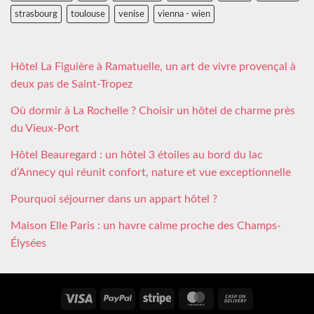
strasbourg
toulouse
venise
vienna - wien
Hôtel La Figuière à Ramatuelle, un art de vivre provençal à
deux pas de Saint-Tropez
Où dormir à La Rochelle ? Choisir un hôtel de charme près
du Vieux-Port
Hôtel Beauregard : un hôtel 3 étoiles au bord du lac
d’Annecy qui réunit confort, nature et vue exceptionnelle
Pourquoi séjourner dans un appart hôtel ?
Maison Elle Paris : un havre calme proche des Champs-
Élysées
Visa
PayPal
Stripe
MasterCard
Cash
On