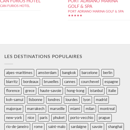
CAN FURIOS HOTEL
PORT ADRIANO MARINA
GOLF & SPA
CAN FURIOS HOTEL
PORT ADRIANO MARINA GOLF & SPA
★★★★★
LES DESTINATIONS POPULAIRES
alpes-maritimes
amsterdam
bangkok
barcelone
berlin
biarritz
bordeaux
bruxelles
cannes
courchevel
espagne
florence
grece
haute-savoie
hong-kong
istanbul
italie
koh-samui
lisbonne
londres
lourdes
lyon
madrid
majorque
marrakech
marseille
miami
milan
montreal
new-york
nice
paris
phuket
porto-vecchio
prague
rio-de-janeiro
rome
saint-malo
sardaigne
savoie
shanghai