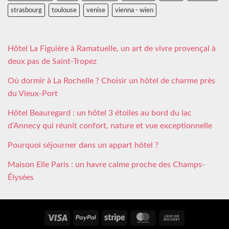
strasbourg
toulouse
venise
vienna - wien
Hôtel La Figuière à Ramatuelle, un art de vivre provençal à
deux pas de Saint-Tropez
Où dormir à La Rochelle ? Choisir un hôtel de charme près
du Vieux-Port
Hôtel Beauregard : un hôtel 3 étoiles au bord du lac
d’Annecy qui réunit confort, nature et vue exceptionnelle
Pourquoi séjourner dans un appart hôtel ?
Maison Elle Paris : un havre calme proche des Champs-
Élysées
Visa
PayPal
Stripe
MasterCard
Cash
On