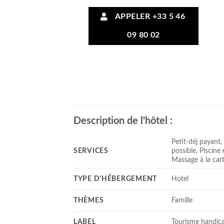
APPELER +33 5 46
09 80 02
Description de l'hôtel :
Petit-déj payant,
SERVICES
possible, Piscine
Massage à la cart
TYPE D'HÉBERGEMENT
Hotel
THÈMES
Famille
LABEL
Tourisme handic