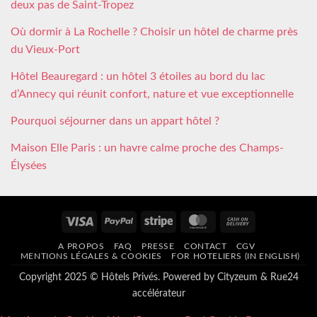
deux pas de Saint-Tropez
Où dormir à La Rochelle ? Choisir un hôtel de charme près
du Vieux-Port
Hôtel Beauregard : un hôtel 3 étoiles au bord du lac
d’Annecy qui réunit confort, nature et vue exceptionnelle
Pourquoi séjourner dans un appart hôtel ?
Maison Elle Paris : un havre calme proche des Champs-
Élysées
Visa
PayPal
Stripe
MasterCard
Cash
On
A PROPOS
FAQ
PRESSE
CONTACT
CGV
Delivery
MENTIONS LÉGALES & COOKIES
FOR HOTELIERS (IN ENGLISH)
Copyright 2025 © Hôtels Privés. Powered by
Cityzeum
&
Rue24
accélérateur