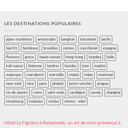
LES DESTINATIONS POPULAIRES
alpes-maritimes
amsterdam
bangkok
barcelone
berlin
biarritz
bordeaux
bruxelles
cannes
courchevel
espagne
florence
grece
haute-savoie
hong-kong
istanbul
italie
koh-samui
lisbonne
londres
lourdes
lyon
madrid
majorque
marrakech
marseille
miami
milan
montreal
new-york
nice
paris
phuket
porto-vecchio
prague
rio-de-janeiro
rome
saint-malo
sardaigne
savoie
shanghai
strasbourg
toulouse
venise
vienna - wien
Hôtel La Figuière à Ramatuelle, un art de vivre provençal à