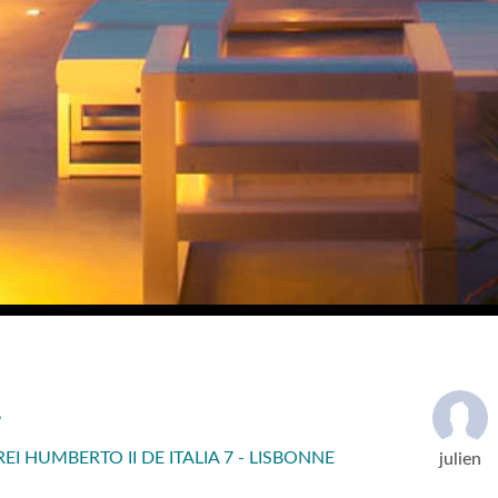
L
I HUMBERTO II DE ITALIA 7 - LISBONNE
julien