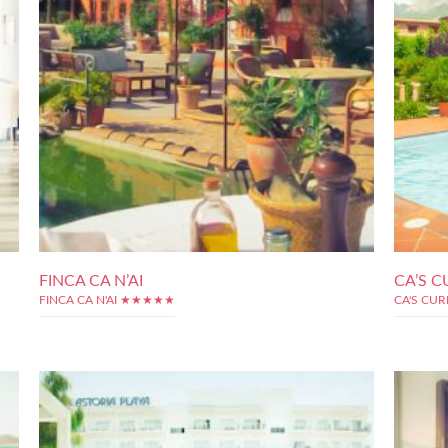
FINCA CA N’AI
CA’S C
FINCA CA N'AI ★★★★★
CA'S CU