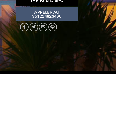
TARIFS & DISPO
APPELER AU
351214823490