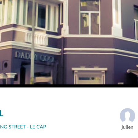
L
G STREET - LE CAP
julien