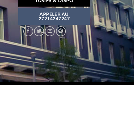
TARIFS & DISPO
APPELER AU
27214247247