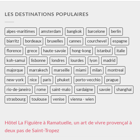
LES DESTINATIONS POPULAIRES
alpes-maritimes
amsterdam
bangkok
barcelone
berlin
biarritz
bordeaux
bruxelles
cannes
courchevel
espagne
florence
grece
haute-savoie
hong-kong
istanbul
italie
koh-samui
lisbonne
londres
lourdes
lyon
madrid
majorque
marrakech
marseille
miami
milan
montreal
new-york
nice
paris
phuket
porto-vecchio
prague
rio-de-janeiro
rome
saint-malo
sardaigne
savoie
shanghai
strasbourg
toulouse
venise
vienna - wien
Hôtel La Figuière à Ramatuelle, un art de vivre provençal à
deux pas de Saint-Tropez