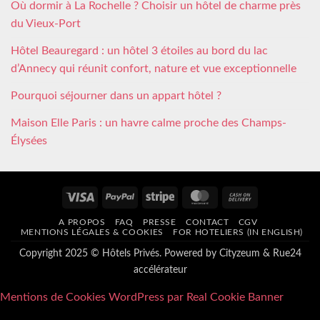
Où dormir à La Rochelle ? Choisir un hôtel de charme près
du Vieux-Port
Hôtel Beauregard : un hôtel 3 étoiles au bord du lac
d’Annecy qui réunit confort, nature et vue exceptionnelle
Pourquoi séjourner dans un appart hôtel ?
Maison Elle Paris : un havre calme proche des Champs-
Élysées
Visa
PayPal
Stripe
MasterCard
Cash
On
A PROPOS
FAQ
PRESSE
CONTACT
CGV
Delivery
MENTIONS LÉGALES & COOKIES
FOR HOTELIERS (IN ENGLISH)
Copyright 2025 © Hôtels Privés. Powered by
Cityzeum
&
Rue24
accélérateur
Mentions de Cookies WordPress par Real Cookie Banner