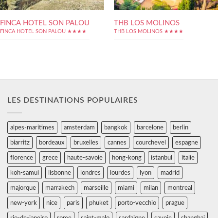
FINCA HOTEL SON PALOU
THB LOS MOLINOS
FINCA HOTEL SON PALOU ★★★★
THB LOS MOLINOS ★★★★
LES DESTINATIONS POPULAIRES
alpes-maritimes
amsterdam
bangkok
barcelone
berlin
biarritz
bordeaux
bruxelles
cannes
courchevel
espagne
florence
grece
haute-savoie
hong-kong
istanbul
italie
koh-samui
lisbonne
londres
lourdes
lyon
madrid
majorque
marrakech
marseille
miami
milan
montreal
new-york
nice
paris
phuket
porto-vecchio
prague