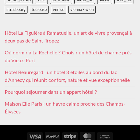
rio-de-janeiro
rome
saint-malo
sardaigne
savoie
shanghai
strasbourg
toulouse
venise
vienna - wien
Hôtel La Figuière à Ramatuelle, un art de vivre provençal à
deux pas de Saint-Tropez
Où dormir à La Rochelle ? Choisir un hôtel de charme près
du Vieux-Port
Hôtel Beauregard : un hôtel 3 étoiles au bord du lac
d’Annecy qui réunit confort, nature et vue exceptionnelle
Pourquoi séjourner dans un appart hôtel ?
Maison Elle Paris : un havre calme proche des Champs-
Élysées
Visa
PayPal
Stripe
MasterCard
Cash