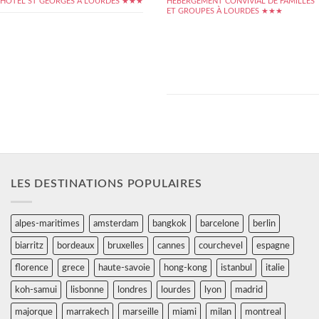
HOTEL ST GEORGES À LOURDES ★★★
HÉBERGEMENT CONVIVIAL DE FAMILLES
ET GROUPES À LOURDES ★★★
Consacré tout autant à l'accueil des groupes
qu'à celui des familles ou même des
voyageurs en solitaire, l'Hôtel Central de
Lourdes jouit d'un emplacement idéal pour
parcourir les hauts-lieux et sanctuaires des
environs. Situé près des lieux de pèlerinage
les plus connus, ainsi que des...
LES DESTINATIONS POPULAIRES
alpes-maritimes
amsterdam
bangkok
barcelone
berlin
biarritz
bordeaux
bruxelles
cannes
courchevel
espagne
florence
grece
haute-savoie
hong-kong
istanbul
italie
koh-samui
lisbonne
londres
lourdes
lyon
madrid
majorque
marrakech
marseille
miami
milan
montreal