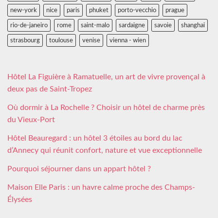
new-york
nice
paris
phuket
porto-vecchio
prague
rio-de-janeiro
rome
saint-malo
sardaigne
savoie
shanghai
strasbourg
toulouse
venise
vienna - wien
Hôtel La Figuière à Ramatuelle, un art de vivre provençal à
deux pas de Saint-Tropez
Où dormir à La Rochelle ? Choisir un hôtel de charme près
du Vieux-Port
Hôtel Beauregard : un hôtel 3 étoiles au bord du lac
d’Annecy qui réunit confort, nature et vue exceptionnelle
Pourquoi séjourner dans un appart hôtel ?
Maison Elle Paris : un havre calme proche des Champs-
Élysées