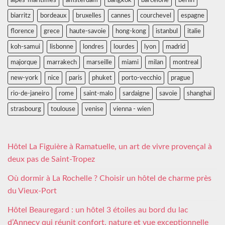
alpes-maritimes
amsterdam
bangkok
barcelone
berlin
biarritz
bordeaux
bruxelles
cannes
courchevel
espagne
florence
grece
haute-savoie
hong-kong
istanbul
italie
koh-samui
lisbonne
londres
lourdes
lyon
madrid
majorque
marrakech
marseille
miami
milan
montreal
new-york
nice
paris
phuket
porto-vecchio
prague
rio-de-janeiro
rome
saint-malo
sardaigne
savoie
shanghai
strasbourg
toulouse
venise
vienna - wien
Hôtel La Figuière à Ramatuelle, un art de vivre provençal à
deux pas de Saint-Tropez
Où dormir à La Rochelle ? Choisir un hôtel de charme près
du Vieux-Port
Hôtel Beauregard : un hôtel 3 étoiles au bord du lac
d’Annecy qui réunit confort, nature et vue exceptionnelle