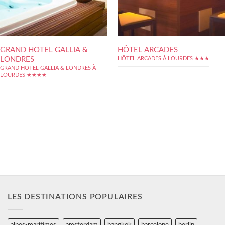
GRAND HOTEL GALLIA &
HÔTEL ARCADES
LONDRES
HÔTEL ARCADES À LOURDES ★★★
GRAND HOTEL GALLIA & LONDRES À
LOURDES ★★★★
Une adresse historique à Lourdes, le Grand
Hotel Gallia & Londres fût construit par la
nièce de Bernadette Soubirous, fin du XIXe
siècle ! L'hôtel propose ainsi un cadre
classique et raffiné rappelant la Belle Époque,
lui conférant le statut de pied-à-terre de
charme... La...
LES DESTINATIONS POPULAIRES