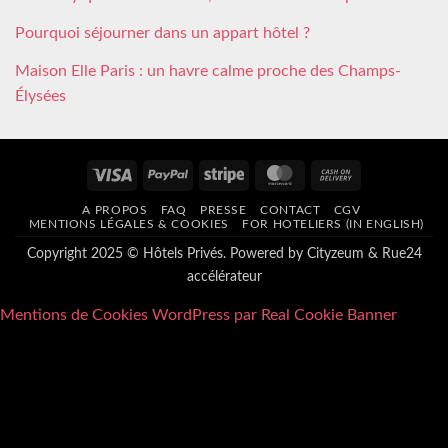
Pourquoi séjourner dans un appart hôtel ?
Maison Elle Paris : un havre calme proche des Champs-
Élysées
Visa
PayPal
Stripe
MasterCard
Cash
On
A PROPOS
FAQ
PRESSE
CONTACT
CGV
Delivery
MENTIONS LÉGALES & COOKIES
FOR HOTELIERS (IN ENGLISH)
Copyright 2025 © Hôtels Privés. Powered by
Cityzeum
&
Rue24
accélérateur
Mentions de Cookies WordPress par Real Cookie Banner