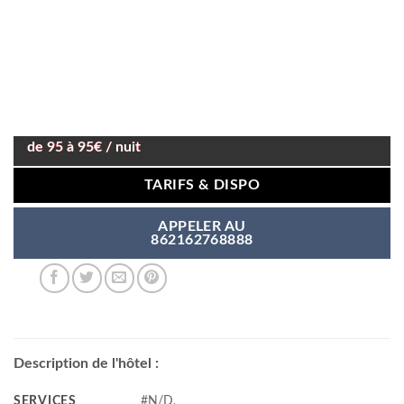
de 95 à 95€ / nuit
TARIFS & DISPO
APPELER AU
862162768888
Description de l'hôtel :
SERVICES
#N/D,