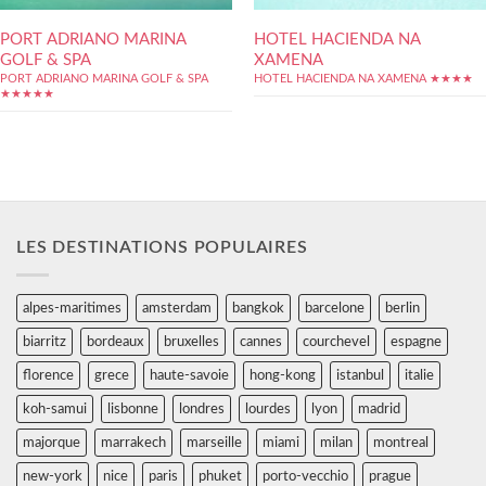
PORT ADRIANO MARINA
HOTEL HACIENDA NA
GOLF & SPA
XAMENA
PORT ADRIANO MARINA GOLF & SPA
HOTEL HACIENDA NA XAMENA ★★★★
★★★★★
LES DESTINATIONS POPULAIRES
alpes-maritimes
amsterdam
bangkok
barcelone
berlin
biarritz
bordeaux
bruxelles
cannes
courchevel
espagne
florence
grece
haute-savoie
hong-kong
istanbul
italie
koh-samui
lisbonne
londres
lourdes
lyon
madrid
majorque
marrakech
marseille
miami
milan
montreal
new-york
nice
paris
phuket
porto-vecchio
prague