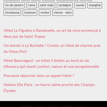
rio-de-janeiro
rome
saint-malo
sardaigne
savoie
shanghai
strasbourg
toulouse
venise
vienna - wien
Hôtel La Figuière à Ramatuelle, un art de vivre provençal à
deux pas de Saint-Tropez
Où dormir à La Rochelle ? Choisir un hôtel de charme près
du Vieux-Port
Hôtel Beauregard : un hôtel 3 étoiles au bord du lac
d’Annecy qui réunit confort, nature et vue exceptionnelle
Pourquoi séjourner dans un appart hôtel ?
Maison Elle Paris : un havre calme proche des Champs-
Élysées