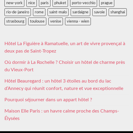
new-york
nice
paris
phuket
porto-vecchio
prague
rio-de-janeiro
rome
saint-malo
sardaigne
savoie
shanghai
strasbourg
toulouse
venise
vienna - wien
Hôtel La Figuière à Ramatuelle, un art de vivre provençal à
deux pas de Saint-Tropez
Où dormir à La Rochelle ? Choisir un hôtel de charme près
du Vieux-Port
Hôtel Beauregard : un hôtel 3 étoiles au bord du lac
d’Annecy qui réunit confort, nature et vue exceptionnelle
Pourquoi séjourner dans un appart hôtel ?
Maison Elle Paris : un havre calme proche des Champs-
Élysées