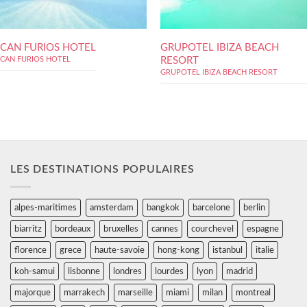
CAN FURIOS HOTEL
GRUPOTEL IBIZA BEACH
RESORT
CAN FURIOS HOTEL
GRUPOTEL IBIZA BEACH RESORT
LES DESTINATIONS POPULAIRES
alpes-maritimes
amsterdam
bangkok
barcelone
berlin
biarritz
bordeaux
bruxelles
cannes
courchevel
espagne
florence
grece
haute-savoie
hong-kong
istanbul
italie
koh-samui
lisbonne
londres
lourdes
lyon
madrid
majorque
marrakech
marseille
miami
milan
montreal