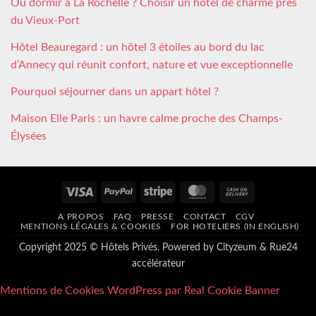
Où dormir à La Rochelle ? Choisir un hôtel de charme près
du Vieux-Port
Hôtel Beauregard : un hôtel 3 étoiles au bord du lac
d’Annecy qui réunit confort, nature et vue exceptionnelle
Pourquoi séjourner dans un appart hôtel ?
Maison Elle Paris : un havre calme proche des Champs-
Élysées
Visa
PayPal
Stripe
MasterCard
Cash
On
A PROPOS
FAQ
PRESSE
CONTACT
CGV
Delivery
MENTIONS LÉGALES & COOKIES
FOR HOTELIERS (IN ENGLISH)
Copyright 2025 © Hôtels Privés. Powered by
Cityzeum
&
Rue24
accélérateur
Mentions de Cookies WordPress par Real Cookie Banner