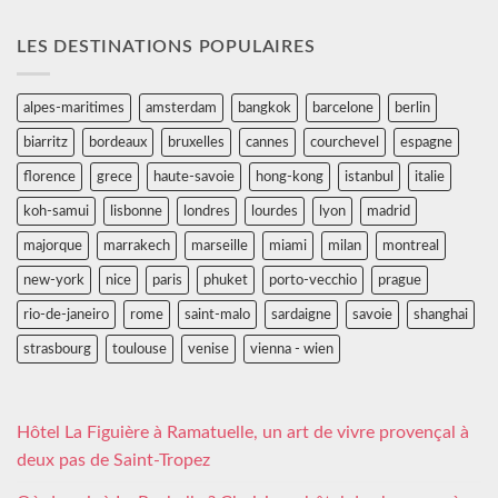
LES DESTINATIONS POPULAIRES
alpes-maritimes
amsterdam
bangkok
barcelone
berlin
biarritz
bordeaux
bruxelles
cannes
courchevel
espagne
florence
grece
haute-savoie
hong-kong
istanbul
italie
koh-samui
lisbonne
londres
lourdes
lyon
madrid
majorque
marrakech
marseille
miami
milan
montreal
new-york
nice
paris
phuket
porto-vecchio
prague
rio-de-janeiro
rome
saint-malo
sardaigne
savoie
shanghai
strasbourg
toulouse
venise
vienna - wien
Hôtel La Figuière à Ramatuelle, un art de vivre provençal à
deux pas de Saint-Tropez