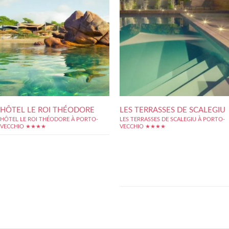
HÔTEL LE ROI THÉODORE
LES TERRASSES DE SCALEGIU
HÔTEL LE ROI THÉODORE À PORTO-
LES TERRASSES DE SCALEGIU À PORTO-
VECCHIO ★★★★
VECCHIO ★★★★
Les Terrasses de Scalegiu, un superbe
établissement perdu au sud-est de la Corse,
dispose d'une situation de rêve pour
savourer pleinement l'Île de Beauté : non
loin de la magnifique baie de Palombaggia,
l'hôtel surplombe depuis ses hauteurs la
campagne corse, avec en toile de...