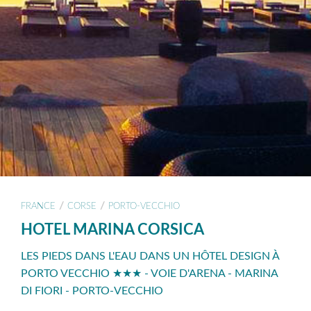
/
/
FRANCE
CORSE
PORTO-VECCHIO
HOTEL MARINA CORSICA
LES PIEDS DANS L'EAU DANS UN HÔTEL DESIGN À
PORTO VECCHIO ★★★ - VOIE D'ARENA - MARINA
DI FIORI - PORTO-VECCHIO