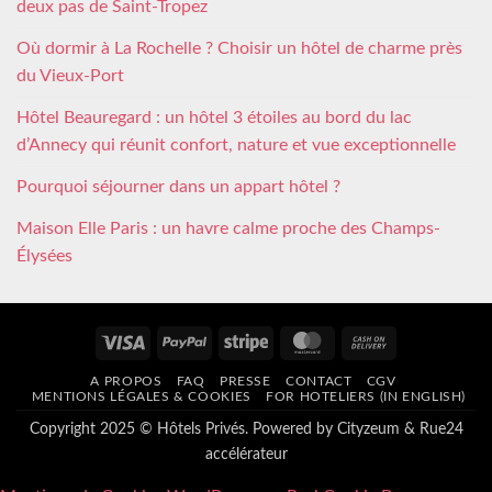
deux pas de Saint-Tropez
Où dormir à La Rochelle ? Choisir un hôtel de charme près
du Vieux-Port
Hôtel Beauregard : un hôtel 3 étoiles au bord du lac
d’Annecy qui réunit confort, nature et vue exceptionnelle
Pourquoi séjourner dans un appart hôtel ?
Maison Elle Paris : un havre calme proche des Champs-
Élysées
Visa
PayPal
Stripe
MasterCard
Cash
On
A PROPOS
FAQ
PRESSE
CONTACT
CGV
Delivery
MENTIONS LÉGALES & COOKIES
FOR HOTELIERS (IN ENGLISH)
Copyright 2025 © Hôtels Privés. Powered by
Cityzeum
&
Rue24
accélérateur