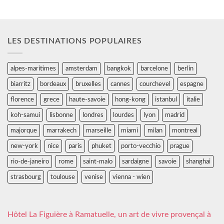
LES DESTINATIONS POPULAIRES
alpes-maritimes
amsterdam
bangkok
barcelone
berlin
biarritz
bordeaux
bruxelles
cannes
courchevel
espagne
florence
grece
haute-savoie
hong-kong
istanbul
italie
koh-samui
lisbonne
londres
lourdes
lyon
madrid
majorque
marrakech
marseille
miami
milan
montreal
new-york
nice
paris
phuket
porto-vecchio
prague
rio-de-janeiro
rome
saint-malo
sardaigne
savoie
shanghai
strasbourg
toulouse
venise
vienna - wien
Hôtel La Figuière à Ramatuelle, un art de vivre provençal à