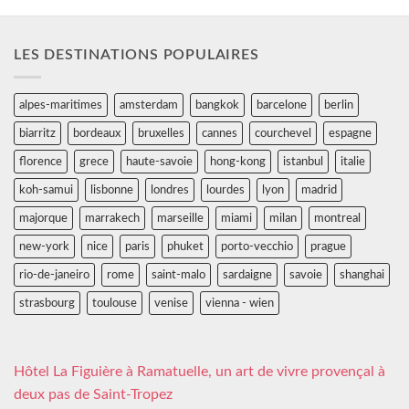
LES DESTINATIONS POPULAIRES
alpes-maritimes
amsterdam
bangkok
barcelone
berlin
biarritz
bordeaux
bruxelles
cannes
courchevel
espagne
florence
grece
haute-savoie
hong-kong
istanbul
italie
koh-samui
lisbonne
londres
lourdes
lyon
madrid
majorque
marrakech
marseille
miami
milan
montreal
new-york
nice
paris
phuket
porto-vecchio
prague
rio-de-janeiro
rome
saint-malo
sardaigne
savoie
shanghai
strasbourg
toulouse
venise
vienna - wien
Hôtel La Figuière à Ramatuelle, un art de vivre provençal à
deux pas de Saint-Tropez