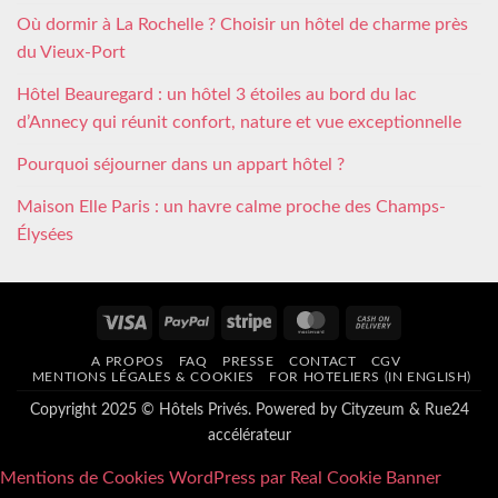
Où dormir à La Rochelle ? Choisir un hôtel de charme près
du Vieux-Port
Hôtel Beauregard : un hôtel 3 étoiles au bord du lac
d’Annecy qui réunit confort, nature et vue exceptionnelle
Pourquoi séjourner dans un appart hôtel ?
Maison Elle Paris : un havre calme proche des Champs-
Élysées
Visa
PayPal
Stripe
MasterCard
Cash
On
A PROPOS
FAQ
PRESSE
CONTACT
CGV
Delivery
MENTIONS LÉGALES & COOKIES
FOR HOTELIERS (IN ENGLISH)
Copyright 2025 © Hôtels Privés. Powered by
Cityzeum
&
Rue24
accélérateur
Mentions de Cookies WordPress par Real Cookie Banner