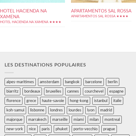
HOTEL HACIENDA NA
APARTAMENTOS SAL ROSSA
XAMENA
APARTAMENTOS SAL ROSSA ★★★★
HOTEL HACIENDA NA XAMENA ★★★★
LES DESTINATIONS POPULAIRES
alpes-maritimes
amsterdam
bangkok
barcelone
berlin
biarritz
bordeaux
bruxelles
cannes
courchevel
espagne
florence
grece
haute-savoie
hong-kong
istanbul
italie
koh-samui
lisbonne
londres
lourdes
lyon
madrid
majorque
marrakech
marseille
miami
milan
montreal
new-york
nice
paris
phuket
porto-vecchio
prague