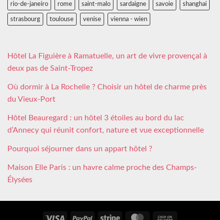
rio-de-janeiro
rome
saint-malo
sardaigne
savoie
shanghai
strasbourg
toulouse
venise
vienna - wien
Hôtel La Figuière à Ramatuelle, un art de vivre provençal à
deux pas de Saint-Tropez
Où dormir à La Rochelle ? Choisir un hôtel de charme près
du Vieux-Port
Hôtel Beauregard : un hôtel 3 étoiles au bord du lac
d’Annecy qui réunit confort, nature et vue exceptionnelle
Pourquoi séjourner dans un appart hôtel ?
Maison Elle Paris : un havre calme proche des Champs-
Élysées
Visa
PayPal
Stripe
MasterCard
Cash