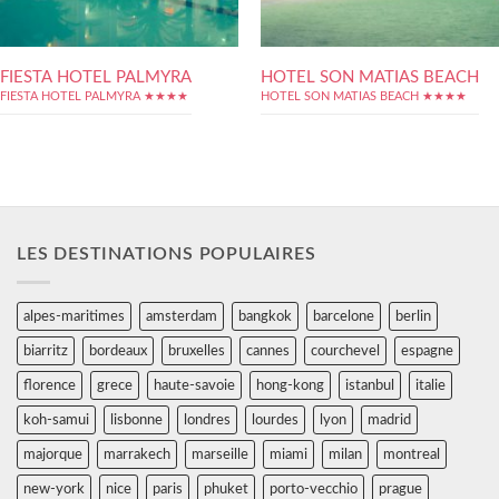
FIESTA HOTEL PALMYRA
HOTEL SON MATIAS BEACH
FIESTA HOTEL PALMYRA ★★★★
HOTEL SON MATIAS BEACH ★★★★
LES DESTINATIONS POPULAIRES
alpes-maritimes
amsterdam
bangkok
barcelone
berlin
biarritz
bordeaux
bruxelles
cannes
courchevel
espagne
florence
grece
haute-savoie
hong-kong
istanbul
italie
koh-samui
lisbonne
londres
lourdes
lyon
madrid
majorque
marrakech
marseille
miami
milan
montreal
new-york
nice
paris
phuket
porto-vecchio
prague