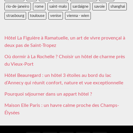
rio-de-janeiro
rome
saint-malo
sardaigne
savoie
shanghai
strasbourg
toulouse
venise
vienna - wien
Hôtel La Figuière à Ramatuelle, un art de vivre provençal à
deux pas de Saint-Tropez
Où dormir à La Rochelle ? Choisir un hôtel de charme près
du Vieux-Port
Hôtel Beauregard : un hôtel 3 étoiles au bord du lac
d’Annecy qui réunit confort, nature et vue exceptionnelle
Pourquoi séjourner dans un appart hôtel ?
Maison Elle Paris : un havre calme proche des Champs-
Élysées