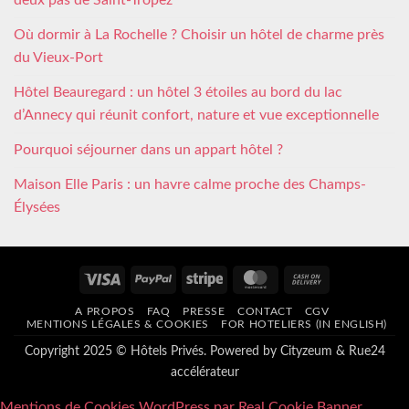
deux pas de Saint-Tropez
Où dormir à La Rochelle ? Choisir un hôtel de charme près
du Vieux-Port
Hôtel Beauregard : un hôtel 3 étoiles au bord du lac
d’Annecy qui réunit confort, nature et vue exceptionnelle
Pourquoi séjourner dans un appart hôtel ?
Maison Elle Paris : un havre calme proche des Champs-
Élysées
Visa
PayPal
Stripe
MasterCard
Cash
On
A PROPOS
FAQ
PRESSE
CONTACT
CGV
Delivery
MENTIONS LÉGALES & COOKIES
FOR HOTELIERS (IN ENGLISH)
Copyright 2025 © Hôtels Privés. Powered by
Cityzeum
&
Rue24
accélérateur
Mentions de Cookies WordPress par Real Cookie Banner