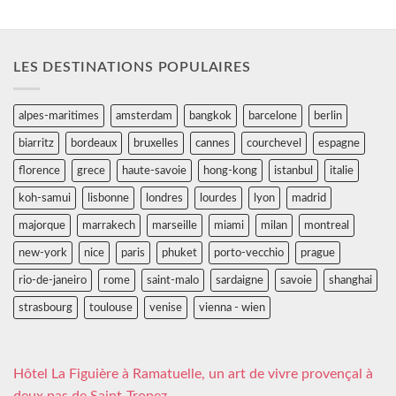
LES DESTINATIONS POPULAIRES
alpes-maritimes
amsterdam
bangkok
barcelone
berlin
biarritz
bordeaux
bruxelles
cannes
courchevel
espagne
florence
grece
haute-savoie
hong-kong
istanbul
italie
koh-samui
lisbonne
londres
lourdes
lyon
madrid
majorque
marrakech
marseille
miami
milan
montreal
new-york
nice
paris
phuket
porto-vecchio
prague
rio-de-janeiro
rome
saint-malo
sardaigne
savoie
shanghai
strasbourg
toulouse
venise
vienna - wien
Hôtel La Figuière à Ramatuelle, un art de vivre provençal à