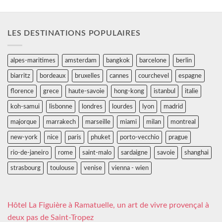
LES DESTINATIONS POPULAIRES
alpes-maritimes
amsterdam
bangkok
barcelone
berlin
biarritz
bordeaux
bruxelles
cannes
courchevel
espagne
florence
grece
haute-savoie
hong-kong
istanbul
italie
koh-samui
lisbonne
londres
lourdes
lyon
madrid
majorque
marrakech
marseille
miami
milan
montreal
new-york
nice
paris
phuket
porto-vecchio
prague
rio-de-janeiro
rome
saint-malo
sardaigne
savoie
shanghai
strasbourg
toulouse
venise
vienna - wien
Hôtel La Figuière à Ramatuelle, un art de vivre provençal à
deux pas de Saint-Tropez