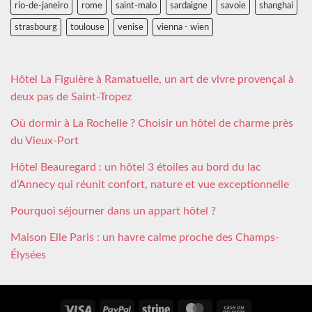
rio-de-janeiro
rome
saint-malo
sardaigne
savoie
shanghai
strasbourg
toulouse
venise
vienna - wien
Hôtel La Figuière à Ramatuelle, un art de vivre provençal à
deux pas de Saint-Tropez
Où dormir à La Rochelle ? Choisir un hôtel de charme près
du Vieux-Port
Hôtel Beauregard : un hôtel 3 étoiles au bord du lac
d’Annecy qui réunit confort, nature et vue exceptionnelle
Pourquoi séjourner dans un appart hôtel ?
Maison Elle Paris : un havre calme proche des Champs-
Élysées
Visa
PayPal
Stripe
MasterCard
Cash