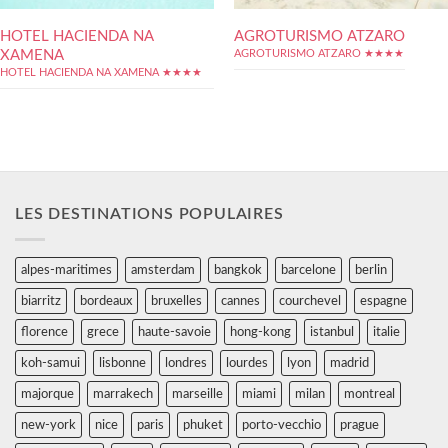
HOTEL HACIENDA NA
AGROTURISMO ATZARO
XAMENA
AGROTURISMO ATZARO ★★★★
HOTEL HACIENDA NA XAMENA ★★★★
LES DESTINATIONS POPULAIRES
alpes-maritimes
amsterdam
bangkok
barcelone
berlin
biarritz
bordeaux
bruxelles
cannes
courchevel
espagne
florence
grece
haute-savoie
hong-kong
istanbul
italie
koh-samui
lisbonne
londres
lourdes
lyon
madrid
majorque
marrakech
marseille
miami
milan
montreal
new-york
nice
paris
phuket
porto-vecchio
prague