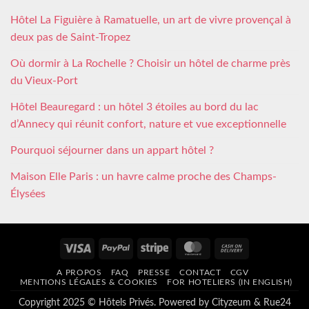
Hôtel La Figuière à Ramatuelle, un art de vivre provençal à
deux pas de Saint-Tropez
Où dormir à La Rochelle ? Choisir un hôtel de charme près
du Vieux-Port
Hôtel Beauregard : un hôtel 3 étoiles au bord du lac
d’Annecy qui réunit confort, nature et vue exceptionnelle
Pourquoi séjourner dans un appart hôtel ?
Maison Elle Paris : un havre calme proche des Champs-
Élysées
Visa
PayPal
Stripe
MasterCard
Cash
On
A PROPOS
FAQ
PRESSE
CONTACT
CGV
Delivery
MENTIONS LÉGALES & COOKIES
FOR HOTELIERS (IN ENGLISH)
Copyright 2025 © Hôtels Privés. Powered by
Cityzeum
&
Rue24