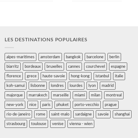
LES DESTINATIONS POPULAIRES
alpes-maritimes
amsterdam
bangkok
barcelone
berlin
biarritz
bordeaux
bruxelles
cannes
courchevel
espagne
florence
grece
haute-savoie
hong-kong
istanbul
italie
koh-samui
lisbonne
londres
lourdes
lyon
madrid
majorque
marrakech
marseille
miami
milan
montreal
new-york
nice
paris
phuket
porto-vecchio
prague
rio-de-janeiro
rome
saint-malo
sardaigne
savoie
shanghai
strasbourg
toulouse
venise
vienna - wien