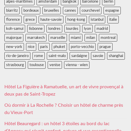
alpes-maritimes
amsterdam
bangkok
barcelone
berlin
biarritz
bordeaux
bruxelles
cannes
courchevel
espagne
florence
grece
haute-savoie
hong-kong
istanbul
italie
koh-samui
lisbonne
londres
lourdes
lyon
madrid
majorque
marrakech
marseille
miami
milan
montreal
new-york
nice
paris
phuket
porto-vecchio
prague
rio-de-janeiro
rome
saint-malo
sardaigne
savoie
shanghai
strasbourg
toulouse
venise
vienna - wien
Hôtel La Figuière à Ramatuelle, un art de vivre provençal à
deux pas de Saint-Tropez
Où dormir à La Rochelle ? Choisir un hôtel de charme près
du Vieux-Port
Hôtel Beauregard : un hôtel 3 étoiles au bord du lac