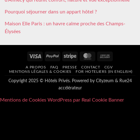
d’Annecy qui réunit confort, nature et vue exceptionnelle
Pourquoi séjourner dans un appart hôtel ?
Maison Elle Paris : un havre calme proche des Champs-
Élysées
Visa
PayPal
Stripe
MasterCard
Cash
On
A PROPOS
FAQ
PRESSE
CONTACT
CGV
Delivery
MENTIONS LÉGALES & COOKIES
FOR HOTELIERS (IN ENGLISH)
Copyright 2025 © Hôtels Privés. Powered by
Cityzeum
&
Rue24
accélérateur
Mentions de Cookies WordPress par Real Cookie Banner