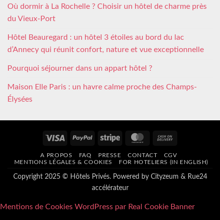
Où dormir à La Rochelle ? Choisir un hôtel de charme près
du Vieux-Port
Hôtel Beauregard : un hôtel 3 étoiles au bord du lac
d’Annecy qui réunit confort, nature et vue exceptionnelle
Pourquoi séjourner dans un appart hôtel ?
Maison Elle Paris : un havre calme proche des Champs-
Élysées
Visa
PayPal
Stripe
MasterCard
Cash
On
A PROPOS
FAQ
PRESSE
CONTACT
CGV
Delivery
MENTIONS LÉGALES & COOKIES
FOR HOTELIERS (IN ENGLISH)
Copyright 2025 © Hôtels Privés. Powered by
Cityzeum
&
Rue24
accélérateur
Mentions de Cookies WordPress par Real Cookie Banner