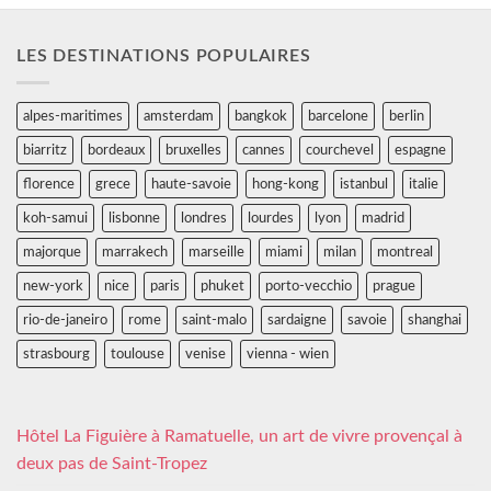
LES DESTINATIONS POPULAIRES
alpes-maritimes
amsterdam
bangkok
barcelone
berlin
biarritz
bordeaux
bruxelles
cannes
courchevel
espagne
florence
grece
haute-savoie
hong-kong
istanbul
italie
koh-samui
lisbonne
londres
lourdes
lyon
madrid
majorque
marrakech
marseille
miami
milan
montreal
new-york
nice
paris
phuket
porto-vecchio
prague
rio-de-janeiro
rome
saint-malo
sardaigne
savoie
shanghai
strasbourg
toulouse
venise
vienna - wien
Hôtel La Figuière à Ramatuelle, un art de vivre provençal à
deux pas de Saint-Tropez