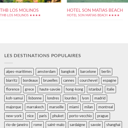
THB LOS MOLINOS
HOTEL SON MATIAS BEACH
THB LOS MOLINOS ★★★★
HOTEL SON MATIAS BEACH ★★★★
LES DESTINATIONS POPULAIRES
alpes-maritimes
amsterdam
bangkok
barcelone
berlin
biarritz
bordeaux
bruxelles
cannes
courchevel
espagne
florence
grece
haute-savoie
hong-kong
istanbul
italie
koh-samui
lisbonne
londres
lourdes
lyon
madrid
majorque
marrakech
marseille
miami
milan
montreal
new-york
nice
paris
phuket
porto-vecchio
prague
rio-de-janeiro
rome
saint-malo
sardaigne
savoie
shanghai