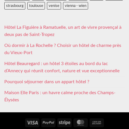
strasbourg
toulouse
venise
vienna - wien
Hôtel La Figuière à Ramatuelle, un art de vivre provençal à
deux pas de Saint-Tropez
Où dormir à La Rochelle ? Choisir un hôtel de charme près
du Vieux-Port
Hôtel Beauregard : un hôtel 3 étoiles au bord du lac
d’Annecy qui réunit confort, nature et vue exceptionnelle
Pourquoi séjourner dans un appart hôtel ?
Maison Elle Paris : un havre calme proche des Champs-
Élysées
Visa
PayPal
Stripe
MasterCard
Cash
On