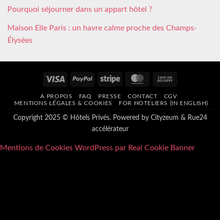
Pourquoi séjourner dans un appart hôtel ?
Maison Elle Paris : un havre calme proche des Champs-
Élysées
Visa
PayPal
Stripe
MasterCard
Cash
On
A PROPOS
FAQ
PRESSE
CONTACT
CGV
Delivery
MENTIONS LÉGALES & COOKIES
FOR HOTELIERS (IN ENGLISH)
Copyright 2025 © Hôtels Privés. Powered by
Cityzeum
&
Rue24
accélérateur
Mentions de Cookies WordPress par Real Cookie Banner