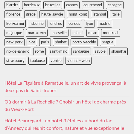
biarritz
bordeaux
bruxelles
cannes
courchevel
espagne
florence
grece
haute-savoie
hong-kong
istanbul
italie
koh-samui
lisbonne
londres
lourdes
lyon
madrid
majorque
marrakech
marseille
miami
milan
montreal
new-york
nice
paris
phuket
porto-vecchio
prague
rio-de-janeiro
rome
saint-malo
sardaigne
savoie
shanghai
strasbourg
toulouse
venise
vienna - wien
Hôtel La Figuière à Ramatuelle, un art de vivre provençal à
deux pas de Saint-Tropez
Où dormir à La Rochelle ? Choisir un hôtel de charme près
du Vieux-Port
Hôtel Beauregard : un hôtel 3 étoiles au bord du lac
d’Annecy qui réunit confort, nature et vue exceptionnelle