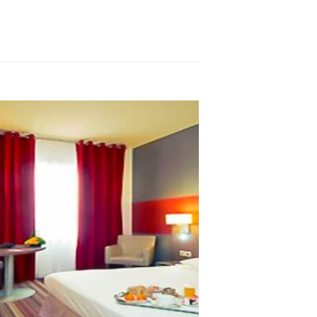
?ur du centre historique de Bordeaux, le Best Western
el Français dispose d'une situation remarquable,
r visiter la ville. Nous sommes à deux pas de la place
conces, du Grand Théâtre, des rues piétonnes et
tes, avec en bonus le...