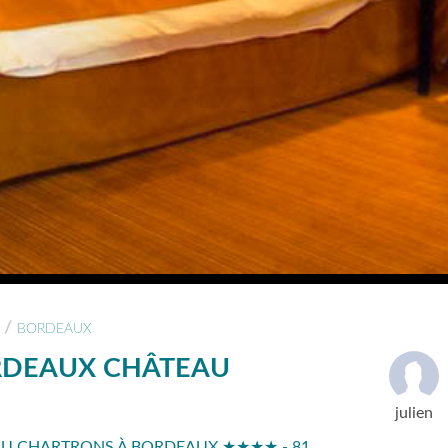
/
BORDEAUX
RDEAUX CHÂTEAU
julien
U CHARTRONS À BORDEAUX ★★★★ - 81