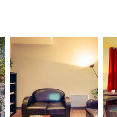
En plein c
Grand Hôt
idéale pou
des Quin
commerçan