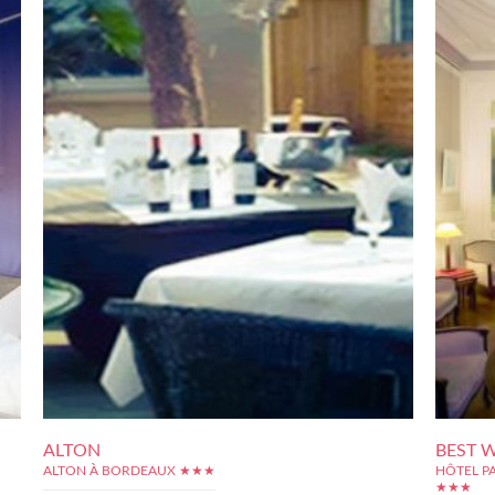
ALTON
BEST 
ALTON À BORDEAUX ★★★
HÔTEL PA
★★★