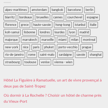
alpes-maritimes
amsterdam
bangkok
barcelone
berlin
biarritz
bordeaux
bruxelles
cannes
courchevel
espagne
florence
grece
haute-savoie
hong-kong
istanbul
italie
koh-samui
lisbonne
londres
lourdes
lyon
madrid
majorque
marrakech
marseille
miami
milan
montreal
new-york
nice
paris
phuket
porto-vecchio
prague
rio-de-janeiro
rome
saint-malo
sardaigne
savoie
shanghai
strasbourg
toulouse
venise
vienna - wien
Hôtel La Figuière à Ramatuelle, un art de vivre provençal à
deux pas de Saint-Tropez
Où dormir à La Rochelle ? Choisir un hôtel de charme près
du Vieux-Port