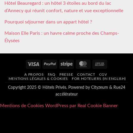
Hôtel Beauregard : un hôtel 3 étoiles au bord du lac
d’Annecy qui réunit confort, nature et vue exceptionnelle
Pourquoi séjourner dans un appart hôtel ?
Maison Elle Paris : un havre calme proche des Champs-
Élysées
Visa
PayPal
Stripe
MasterCard
Cash
On
A PROPOS
FAQ
PRESSE
CONTACT
CGV
Delivery
MENTIONS LÉGALES & COOKIES
FOR HOTELIERS (IN ENGLISH)
Copyright 2025 © Hôtels Privés. Powered by
Cityzeum
&
Rue24
accélérateur
Mentions de Cookies WordPress par Real Cookie Banner