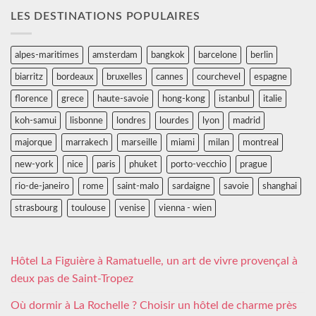
LES DESTINATIONS POPULAIRES
alpes-maritimes
amsterdam
bangkok
barcelone
berlin
biarritz
bordeaux
bruxelles
cannes
courchevel
espagne
florence
grece
haute-savoie
hong-kong
istanbul
italie
koh-samui
lisbonne
londres
lourdes
lyon
madrid
majorque
marrakech
marseille
miami
milan
montreal
new-york
nice
paris
phuket
porto-vecchio
prague
rio-de-janeiro
rome
saint-malo
sardaigne
savoie
shanghai
strasbourg
toulouse
venise
vienna - wien
Hôtel La Figuière à Ramatuelle, un art de vivre provençal à
deux pas de Saint-Tropez
Où dormir à La Rochelle ? Choisir un hôtel de charme près