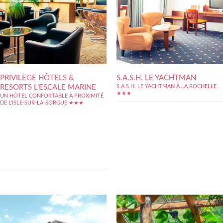
PRIVILEGE HÔTELS &
S.A.S.H. LE YACHTMAN
RESORTS L’ESCALE MARINE
S.A.S.H. LE YACHTMAN À LA ROCHELLE
★★★
UN HÔTEL CONFORTABLE À PROXIMITÉ
DE L’ISLE-SUR-LA-SORGUE ★★★
Située à environ 3 km du charmant village de
L?Isle-sur-la-Sorgue en plein c?ur de la
campagne méditerranéenne, Privilège
Resorts L'Oustau de Sorgue est une
résidence hôtelière qui permet de passer un
séjour au calme en Provence.
L'établissement propose des maisonnettes
individuelles qui se caractérisent par...