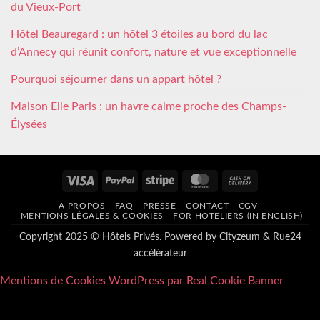
du Vieux-Port
Hôtel Beauregard : un hôtel 3 étoiles au bord du lac
d’Annecy qui réunit confort, nature et vue exceptionnelle
Pourquoi séjourner dans un appart hôtel ?
Maison Elle Paris : un havre calme proche des Champs-
Élysées
Visa
PayPal
Stripe
MasterCard
Cash
On
A PROPOS
FAQ
PRESSE
CONTACT
CGV
Delivery
MENTIONS LÉGALES & COOKIES
FOR HOTELIERS (IN ENGLISH)
Copyright 2025 © Hôtels Privés. Powered by
Cityzeum
&
Rue24
accélérateur
Mentions de Cookies WordPress par Real Cookie Banner