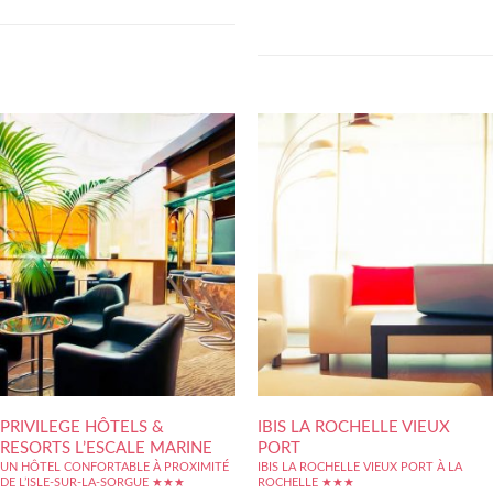
la Coursive et des cinémas, des...
pas du Vieux Port et de l'Aquarium, dans un
agréable secteur piétonnier : toute la ville
se...
PRIVILEGE HÔTELS &
IBIS LA ROCHELLE VIEUX
RESORTS L’ESCALE MARINE
PORT
UN HÔTEL CONFORTABLE À PROXIMITÉ
IBIS LA ROCHELLE VIEUX PORT À LA
DE L’ISLE-SUR-LA-SORGUE ★★★
ROCHELLE ★★★