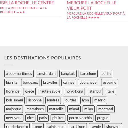
IBIS LA ROCHELLE CENTRE
MERCURE LA ROCHELLE
VIEUX PORT
IBIS LA ROCHELLE CENTRE À LA
ROCHELLE ★★★
MERCURE LA ROCHELLE VIEUX PORT À
LA ROCHELLE ★★★★
LES DESTINATIONS POPULAIRES
alpes-maritimes
amsterdam
bangkok
barcelone
berlin
biarritz
bordeaux
bruxelles
cannes
courchevel
espagne
florence
grece
haute-savoie
hong-kong
istanbul
italie
koh-samui
lisbonne
londres
lourdes
lyon
madrid
majorque
marrakech
marseille
miami
milan
montreal
new-york
nice
paris
phuket
porto-vecchio
prague
rio-de-janeiro
rome
saint-malo
sardaigne
savoie
shanghai