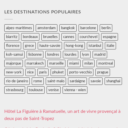
LES DESTINATIONS POPULAIRES
alpes-maritimes
amsterdam
bangkok
barcelone
berlin
biarritz
bordeaux
bruxelles
cannes
courchevel
espagne
florence
grece
haute-savoie
hong-kong
istanbul
italie
koh-samui
lisbonne
londres
lourdes
lyon
madrid
majorque
marrakech
marseille
miami
milan
montreal
new-york
nice
paris
phuket
porto-vecchio
prague
rio-de-janeiro
rome
saint-malo
sardaigne
savoie
shanghai
strasbourg
toulouse
venise
vienna - wien
Hôtel La Figuière à Ramatuelle, un art de vivre provençal à
deux pas de Saint-Tropez