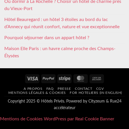
Où dormir à La Rochelle ? Choisir un hôtel de charme près
du Vieux-Port
Hôtel Beauregard : un hôtel 3 étoiles au bord du lac
d’Annecy qui réunit confort, nature et vue exceptionnelle
Pourquoi séjourner dans un appart hôtel ?
Maison Elle Paris : un havre calme proche des Champs-
Élysées
Visa
PayPal
Stripe
MasterCard
Cash
On
A PROPOS
FAQ
PRESSE
CONTACT
CGV
Delivery
MENTIONS LÉGALES & COOKIES
FOR HOTELIERS (IN ENGLISH)
Copyright 2025 © Hôtels Privés. Powered by
Cityzeum
&
Rue24
accélérateur
Mentions de Cookies WordPress par Real Cookie Banner