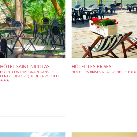
HÔTEL SAINT NICOLAS
HÔTEL LES BRISES
HÔTEL CONTEMPORAIN DANS LE
HÔTEL LES BRISES À LA ROCHELLE ★★★
CENTRE HISTORIQUE DE LA ROCHELLE
★★★
Très central à La Rochelle, l'hôtel Saint-
Nicolas profite pleinement de son quartier
animé de jour comme de nuit, peuplé de
cafés, bars et restos. Nous sommes à deux
pas du Vieux Port et de l'Aquarium, dans un
agréable secteur piétonnier : toute la ville
se...