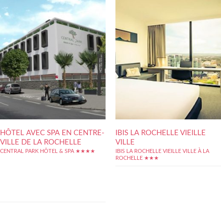
HÔTEL AVEC SPA EN CENTRE-
IBIS LA ROCHELLE VIEILLE
VILLE DE LA ROCHELLE
VILLE
CENTRAL PARK HÔTEL & SPA ★★★★
IBIS LA ROCHELLE VIEILLE VILLE À LA
ROCHELLE ★★★
Le Central Park hôtel & Spa se situe dans le
cadre paisible et verdoyant des Parcs de la
Rochelle. Il se distingue par sa volonté de
proposer des services sur mesure et des
prestations haut de gamme, telles que notre
spa (salle de sport, jacuzzi,...