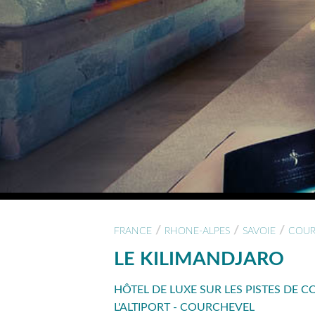
/
/
/
FRANCE
RHONE-ALPES
SAVOIE
COUR
LE KILIMANDJARO
HÔTEL DE LUXE SUR LES PISTES DE
L'ALTIPORT - COURCHEVEL