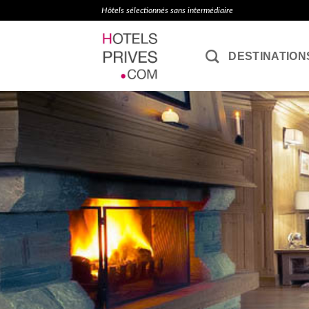
Passer
Hôtels sélectionnés sans intermédiaire
au
contenu
DESTINATION