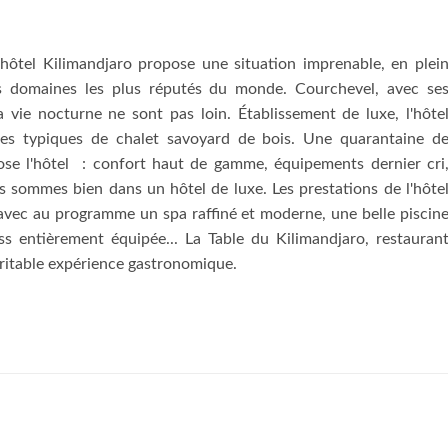
l'hôtel Kilimandjaro propose une situation imprenable, en plei
es domaines les plus réputés du monde. Courchevel, avec se
a vie nocturne ne sont pas loin. Établissement de luxe, l'hôte
res typiques de chalet savoyard de bois. Une quarantaine d
se l'hôtel : confort haut de gamme, équipements dernier cri
s sommes bien dans un hôtel de luxe. Les prestations de l'hôte
avec au programme un spa raffiné et moderne, une belle piscin
ess entièrement équipée... La Table du Kilimandjaro, restauran
éritable expérience gastronomique.