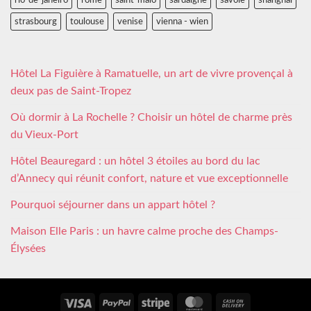
rio-de-janeiro
rome
saint-malo
sardaigne
savoie
shanghai
strasbourg
toulouse
venise
vienna - wien
Hôtel La Figuière à Ramatuelle, un art de vivre provençal à
deux pas de Saint-Tropez
Où dormir à La Rochelle ? Choisir un hôtel de charme près
du Vieux-Port
Hôtel Beauregard : un hôtel 3 étoiles au bord du lac
d’Annecy qui réunit confort, nature et vue exceptionnelle
Pourquoi séjourner dans un appart hôtel ?
Maison Elle Paris : un havre calme proche des Champs-
Élysées
Visa
PayPal
Stripe
MasterCard
Cash