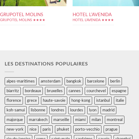
GRUPOTEL MOLINS
HOTEL L’AVENIDA
GRUPOTEL MOLINS ★★★★
HOTEL L'AVENIDA ★★★★
LES DESTINATIONS POPULAIRES
alpes-maritimes
amsterdam
bangkok
barcelone
berlin
biarritz
bordeaux
bruxelles
cannes
courchevel
espagne
florence
grece
haute-savoie
hong-kong
istanbul
italie
koh-samui
lisbonne
londres
lourdes
lyon
madrid
majorque
marrakech
marseille
miami
milan
montreal
new-york
nice
paris
phuket
porto-vecchio
prague