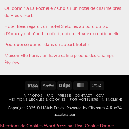
Où dormir à La Rochelle ? Choisir un hôtel de charme près
du Vieux-Port
Hôtel Beauregard : un hôtel 3 étoiles au bord du lac
d’Annecy qui réunit confort, nature et vue exceptionnelle
Pourquoi séjourner dans un appart hôtel ?
Maison Elle Paris : un havre calme proche des Champs-
Élysées
Visa
PayPal
Stripe
MasterCard
Cash
On
A PROPOS
FAQ
PRESSE
CONTACT
CGV
Delivery
MENTIONS LÉGALES & COOKIES
FOR HOTELIERS (IN ENGLISH)
Copyright 2025 © Hôtels Privés. Powered by
Cityzeum
&
Rue24
accélérateur
Mentions de Cookies WordPress par Real Cookie Banner