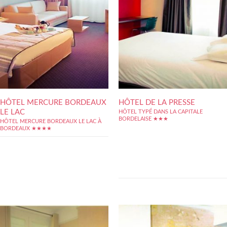
HÔTEL MERCURE BORDEAUX
HÔTEL DE LA PRESSE
LE LAC
HÔTEL TYPÉ DANS LA CAPITALE
BORDELAISE ★★★
HÔTEL MERCURE BORDEAUX LE LAC À
Situé tout juste entre deux places
BORDEAUX ★★★★
exceptionnelles, celle de la Bourse et la Place
Gambetta, l'Hôtel de la Presse offre un
dépaysement unique en plein centre de
Bordeaux. Au coeur du centre historique où
les rues pavées se mêlent à la chaleur des
pierres bordelaises,...