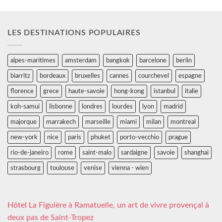
LES DESTINATIONS POPULAIRES
alpes-maritimes
amsterdam
bangkok
barcelone
berlin
biarritz
bordeaux
bruxelles
cannes
courchevel
espagne
florence
grece
haute-savoie
hong-kong
istanbul
italie
koh-samui
lisbonne
londres
lourdes
lyon
madrid
majorque
marrakech
marseille
miami
milan
montreal
new-york
nice
paris
phuket
porto-vecchio
prague
rio-de-janeiro
rome
saint-malo
sardaigne
savoie
shanghai
strasbourg
toulouse
venise
vienna - wien
Hôtel La Figuière à Ramatuelle, un art de vivre provençal à
deux pas de Saint-Tropez