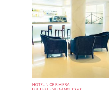
HOTEL NICE RIVIERA
HOTEL NICE RIVIERA À NICE ★★★★
L'Hôtel Nice Riviera est un hôtel moderne du centre de N
Établissement de bon standing, le Nice Riviera regroupe prè
120 chambres : toutes sont spacieuses et confortables, 
des équipements de qualité. La déco reste classiqu
moderne, n'hésitant pas à utiliser des...