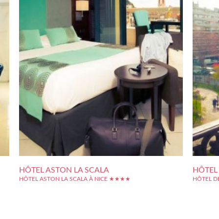
HÔTEL ASTON LA SCALA
HÔTEL 
HÔTEL ASTON LA SCALA À NICE ★★★★
HÔTEL D
ice.
Avec sa large façade sur l'avenue Felix Faure, l'Hôtel Aston La
L'établis
s de
Scala sait en imposer. Cet établissement de standing profite
Nice donn
avec
avant tout d'une excellente situation, en plein centre-ville de
hôtel tro
e et
Nice : la place Masséna à deux pas, le tram pour rejoindre
pierre da
facilement la gare, le...
son intéri