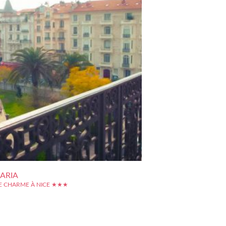
ARIA
E CHARME À NICE ★★★
sement Aria est un hôtel de charme en plein coeur de
ant sur un magnifique petite square verdoyant. Cet
is étoile a été implanté dans un superbe immeuble en
tant de 1890 pour apporter un cachet exceptionnel à
eur. Sa décoration...