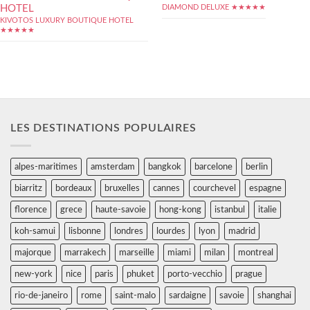
HOTEL
DIAMOND DELUXE ★★★★★
KIVOTOS LUXURY BOUTIQUE HOTEL
★★★★★
LES DESTINATIONS POPULAIRES
alpes-maritimes
amsterdam
bangkok
barcelone
berlin
biarritz
bordeaux
bruxelles
cannes
courchevel
espagne
florence
grece
haute-savoie
hong-kong
istanbul
italie
koh-samui
lisbonne
londres
lourdes
lyon
madrid
majorque
marrakech
marseille
miami
milan
montreal
new-york
nice
paris
phuket
porto-vecchio
prague
rio-de-janeiro
rome
saint-malo
sardaigne
savoie
shanghai