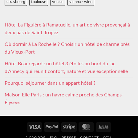
strasbourg
toulouse
venise
vienna - wien
Hôtel La Figuière à Ramatuelle, un art de vivre provençal à
deux pas de Saint-Tropez
Où dormir à La Rochelle ? Choisir un hôtel de charme près
du Vieux-Port
Hôtel Beauregard : un hôtel 3 étoiles au bord du lac
d’Annecy qui réunit confort, nature et vue exceptionnelle
Pourquoi séjourner dans un appart hôtel ?
Maison Elle Paris : un havre calme proche des Champs-
Élysées
Visa
PayPal
Stripe
MasterCard
Cash
On
A PROPOS
FAQ
PRESSE
CONTACT
CGV