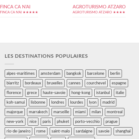
FINCA CA N’AI
AGROTURISMO ATZARO
FINCA CA N'AI ★★★★★
AGROTURISMO ATZARO ★★★★
LES DESTINATIONS POPULAIRES
alpes-maritimes
amsterdam
bangkok
barcelone
berlin
biarritz
bordeaux
bruxelles
cannes
courchevel
espagne
florence
grece
haute-savoie
hong-kong
istanbul
italie
koh-samui
lisbonne
londres
lourdes
lyon
madrid
majorque
marrakech
marseille
miami
milan
montreal
new-york
nice
paris
phuket
porto-vecchio
prague
rio-de-janeiro
rome
saint-malo
sardaigne
savoie
shanghai