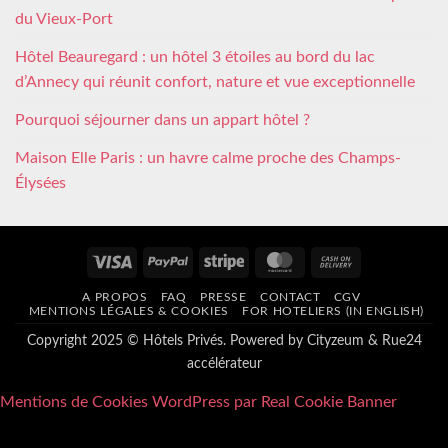
du Vieux-Port
Hôtel Beauregard : un hôtel 3 étoiles au bord du lac
d’Annecy qui réunit confort, nature et vue exceptionnelle
Pourquoi séjourner dans un appart hôtel ?
Maison Elle Paris : un havre calme proche des Champs-
Élysées
Visa
PayPal
Stripe
MasterCard
Cash
On
A PROPOS
FAQ
PRESSE
CONTACT
CGV
Delivery
MENTIONS LÉGALES & COOKIES
FOR HOTELIERS (IN ENGLISH)
Copyright 2025 © Hôtels Privés. Powered by
Cityzeum
&
Rue24
accélérateur
Mentions de Cookies WordPress par Real Cookie Banner