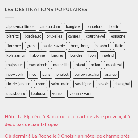
LES DESTINATIONS POPULAIRES
alpes-maritimes
amsterdam
bangkok
barcelone
berlin
biarritz
bordeaux
bruxelles
cannes
courchevel
espagne
florence
grece
haute-savoie
hong-kong
istanbul
italie
koh-samui
lisbonne
londres
lourdes
lyon
madrid
majorque
marrakech
marseille
miami
milan
montreal
new-york
nice
paris
phuket
porto-vecchio
prague
rio-de-janeiro
rome
saint-malo
sardaigne
savoie
shanghai
strasbourg
toulouse
venise
vienna - wien
Hôtel La Figuière à Ramatuelle, un art de vivre provençal à
deux pas de Saint-Tropez
Où dormir à La Rochelle ? Choisir un hôtel de charme près