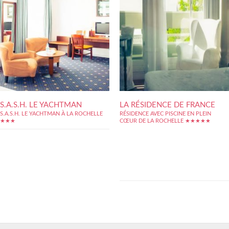
S.A.S.H. LE YACHTMAN
LA RÉSIDENCE DE FRANCE
S.A.S.H. LE YACHTMAN À LA ROCHELLE
RÉSIDENCE AVEC PISCINE EN PLEIN
★★★
CŒUR DE LA ROCHELLE ★★★★★
En plein centre-ville de La Rochelle, la
Résidence de France bénéficie d'une
excellente situation. Dans une rue à arcade
typique du centre historique, l'hôtel est à
deux minutes du marché, et pas beaucoup
plu loin du centre piétonnier menant au
Vieux Port. Établissement de bon...