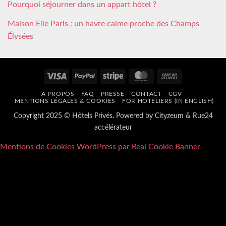
Pourquoi séjourner dans un appart hôtel ?
Maison Elle Paris : un havre calme proche des Champs-
Élysées
Visa
PayPal
Stripe
MasterCard
Cash
On
A PROPOS
FAQ
PRESSE
CONTACT
CGV
Delivery
MENTIONS LÉGALES & COOKIES
FOR HOTELIERS (IN ENGLISH)
Copyright 2025 © Hôtels Privés. Powered by
Cityzeum
&
Rue24
accélérateur
Mentions de Cookies WordPress par Real Cookie Banner