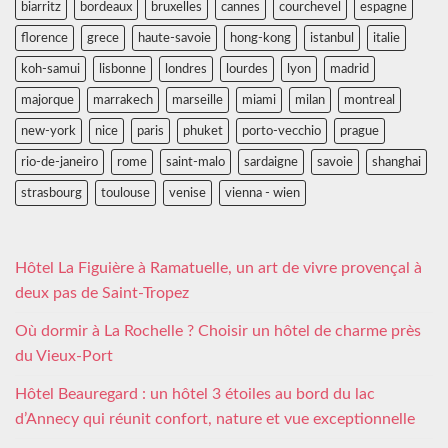
biarritz
bordeaux
bruxelles
cannes
courchevel
espagne
florence
grece
haute-savoie
hong-kong
istanbul
italie
koh-samui
lisbonne
londres
lourdes
lyon
madrid
majorque
marrakech
marseille
miami
milan
montreal
new-york
nice
paris
phuket
porto-vecchio
prague
rio-de-janeiro
rome
saint-malo
sardaigne
savoie
shanghai
strasbourg
toulouse
venise
vienna - wien
Hôtel La Figuière à Ramatuelle, un art de vivre provençal à
deux pas de Saint-Tropez
Où dormir à La Rochelle ? Choisir un hôtel de charme près
du Vieux-Port
Hôtel Beauregard : un hôtel 3 étoiles au bord du lac
d’Annecy qui réunit confort, nature et vue exceptionnelle