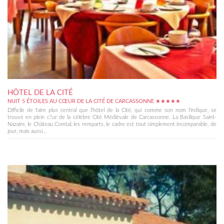
HÔTEL DE LA CITÉ
NUIT 5 ÉTOILES AU CŒUR DE LA CITÉ DE CARCASSONNE ★★★★★
Difficile de faire plus central que l'hôtel de la Cité, qui comme son nom l'indique, se
trouve en plein c?ur de la célèbre Cité Médiévale de Carcassonne. La Basilique Saint-
Nazaire, le Château Comtal, les remparts, le cadre est tout simplement incomparable, de
jour, mais aussi...