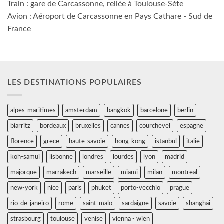
Train : gare de Carcassonne, reliée à Toulouse-Sète
Avion : Aéroport de Carcassonne en Pays Cathare - Sud de
France
LES DESTINATIONS POPULAIRES
alpes-maritimes
amsterdam
bangkok
barcelone
berlin
biarritz
bordeaux
bruxelles
cannes
courchevel
espagne
florence
grece
haute-savoie
hong-kong
istanbul
italie
koh-samui
lisbonne
londres
lourdes
lyon
madrid
majorque
marrakech
marseille
miami
milan
montreal
new-york
nice
paris
phuket
porto-vecchio
prague
rio-de-janeiro
rome
saint-malo
sardaigne
savoie
shanghai
strasbourg
toulouse
venise
vienna - wien