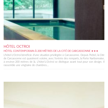
HÔTEL OCTROI
HÔTEL CONTEMPORAIN À 200 MÈTRES DE LA CITÉ DE CARCASSONNE ★★★
L'hôtel L'Octroi bénéficie d'une situation privilégiée à Carcassonne. Depuis l'hôtel, la Cité
de Carcassonne est quasiment voisine, avec l'entrée des remparts, la Porte Narbonnaise,
à environ 200 mètres de là. L'hôtel L'Octroi se distingue avant tout pour son design. Il
rassemble une vingtaine de chambres...