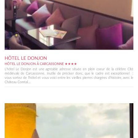
HÔTEL LE DONJON
HÔTEL LE DONJON À CARCASSONNE ★★★★
L'hôtel Le Donjon est une agréable adresse située en plein coeur de la célèbre Cité
médiévale de Carcassonne. Inutile de préciser donc, que le cadre est exceptionnel :
vous sortez de l'hôtel et vous voici entre les vieilles pierres chargées d'histoire, avec le
Château Comtal...