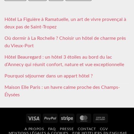
Hôtel La Figuière à Ramatuelle, un art de vivre provençal à
deux pas de Saint-Tropez
Où dormir à La Rochelle ? Choisir un hôtel de charme près
du Vieux-Port
Hôtel Beauregard : un hôtel 3 étoiles au bord du lac
d’Annecy qui réunit confort, nature et vue exceptionnelle
Pourquoi séjourner dans un appart hôtel ?
Maison Elle Paris : un havre calme proche des Champs-
Élysées
Visa
PayPal
Stripe
MasterCard
Cash
On
A PROPOS
FAQ
PRESSE
CONTACT
CGV
Delivery
MENTIONS LÉGALES & COOKIES
FOR HOTELIERS (IN ENGLISH)