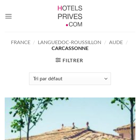
Passer
au
contenu
FRANCE
/
LANGUEDOC-ROUSSILLON
/
AUDE
/
CARCASSONNE
FILTRER