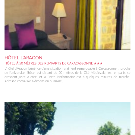
HÔTEL L’ARAGON
HÔTEL À 50 MÈTRES DES REMPARTS DE CARACASSONNE ★★★
L'hôtel d'Aragon bénéfice d'une situation vraiment remarquable à Carcassonne : proche
de l'université, l'hôtel est distant de 50 mètres de la Cité Médiévale, les remparts se
dressent juste à côté, et la Porte Narbonnaise est à quelques minutes de marche.
Adresse conviviale à dimension humaine,...