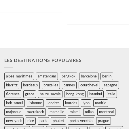
Midi. On aime les mosaïques et les couleurs
avec un confort moderne. Wifi gratuit,
chaleureuses des chambres.
Climatisation, Sèche Cheveux. Un petit
restaurant La Chaufferette en plus avec une
cuisine complètement "fait maison" et du
terroir.
LES DESTINATIONS POPULAIRES
alpes-maritimes
amsterdam
bangkok
barcelone
berlin
biarritz
bordeaux
bruxelles
cannes
courchevel
espagne
florence
grece
haute-savoie
hong-kong
istanbul
italie
koh-samui
lisbonne
londres
lourdes
lyon
madrid
majorque
marrakech
marseille
miami
milan
montreal
new-york
nice
paris
phuket
porto-vecchio
prague