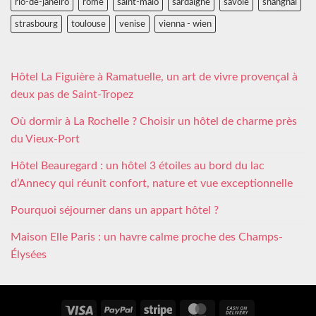
rio-de-janeiro
rome
saint-malo
sardaigne
savoie
shanghai
strasbourg
toulouse
venise
vienna - wien
Hôtel La Figuière à Ramatuelle, un art de vivre provençal à
deux pas de Saint-Tropez
Où dormir à La Rochelle ? Choisir un hôtel de charme près
du Vieux-Port
Hôtel Beauregard : un hôtel 3 étoiles au bord du lac
d’Annecy qui réunit confort, nature et vue exceptionnelle
Pourquoi séjourner dans un appart hôtel ?
Maison Elle Paris : un havre calme proche des Champs-
Élysées
Visa
PayPal
Stripe
MasterCard
Cash