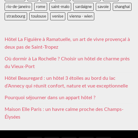
rio-de-janeiro
rome
saint-malo
sardaigne
savoie
shanghai
strasbourg
toulouse
venise
vienna - wien
Hôtel La Figuière à Ramatuelle, un art de vivre provençal à
deux pas de Saint-Tropez
Où dormir à La Rochelle ? Choisir un hôtel de charme près
du Vieux-Port
Hôtel Beauregard : un hôtel 3 étoiles au bord du lac
d’Annecy qui réunit confort, nature et vue exceptionnelle
Pourquoi séjourner dans un appart hôtel ?
Maison Elle Paris : un havre calme proche des Champs-
Élysées