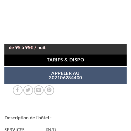
de 95 à 95€ / nuit
TARIFS & DISPO
APPELER AU
302106284400
Description de l'hôtel :
SERVICES
#N/D,