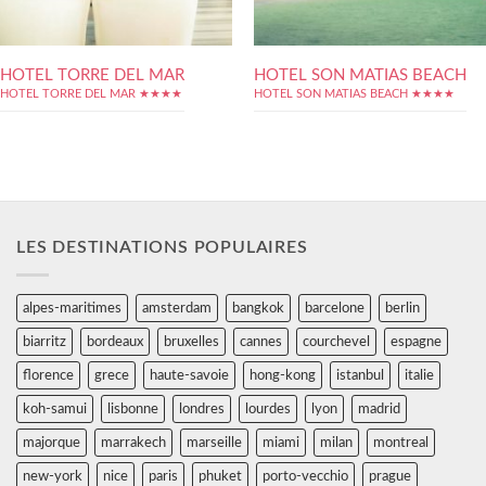
HOTEL TORRE DEL MAR
HOTEL SON MATIAS BEACH
HOTEL TORRE DEL MAR ★★★★
HOTEL SON MATIAS BEACH ★★★★
LES DESTINATIONS POPULAIRES
alpes-maritimes
amsterdam
bangkok
barcelone
berlin
biarritz
bordeaux
bruxelles
cannes
courchevel
espagne
florence
grece
haute-savoie
hong-kong
istanbul
italie
koh-samui
lisbonne
londres
lourdes
lyon
madrid
majorque
marrakech
marseille
miami
milan
montreal
new-york
nice
paris
phuket
porto-vecchio
prague