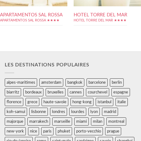
APARTAMENTOS SAL ROSSA
HOTEL TORRE DEL MAR
APARTAMENTOS SAL ROSSA ★★★★
HOTEL TORRE DEL MAR ★★★★
LES DESTINATIONS POPULAIRES
alpes-maritimes
amsterdam
bangkok
barcelone
berlin
biarritz
bordeaux
bruxelles
cannes
courchevel
espagne
florence
grece
haute-savoie
hong-kong
istanbul
italie
koh-samui
lisbonne
londres
lourdes
lyon
madrid
majorque
marrakech
marseille
miami
milan
montreal
new-york
nice
paris
phuket
porto-vecchio
prague