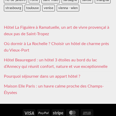
rio-de-janeiro
rome
saint-malo
sardaigne
savoie
shanghai
strasbourg
toulouse
venise
vienna - wien
Hôtel La Figuière à Ramatuelle, un art de vivre provençal à
deux pas de Saint-Tropez
Où dormir à La Rochelle ? Choisir un hôtel de charme près
du Vieux-Port
Hôtel Beauregard : un hôtel 3 étoiles au bord du lac
d’Annecy qui réunit confort, nature et vue exceptionnelle
Pourquoi séjourner dans un appart hôtel ?
Maison Elle Paris : un havre calme proche des Champs-
Élysées
Visa
PayPal
Stripe
MasterCard
Cash